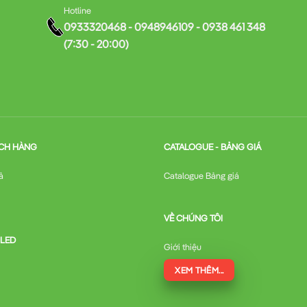
Hotline
0933320468 - 0948946109 - 0938 461 348
(7:30 - 20:00)
CH HÀNG
CATALOGUE - BẢNG GIÁ
ả
Catalogue Bảng giá
VỀ CHÚNG TÔI
 LED
Giới thiệu
XEM THÊM...