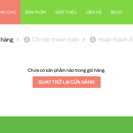
NG CHỦ
SẢN PHẨM
GIỚI THIỆU
LIÊN HỆ
BLOG
 hàng
Chi tiết thanh toán
Hoàn thành đ
2
3
Chưa có sản phẩm nào trong giỏ hàng.
QUAY TRỞ LẠI CỬA HÀNG