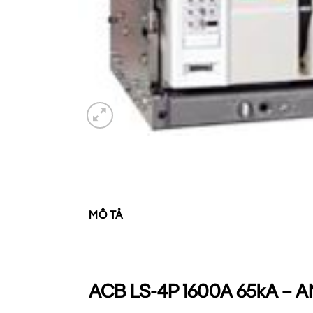
MÔ TẢ
ACB LS-4P 1600A 65kA – AN