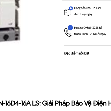
Hàng sẵn kho TPHCM
điện thoại ngay
Hotline 0938143268 hỗ
trợ từ 7h30 - 20h mỗi ngày
Đặc điểm nổi bật
-16D4-16A LS: Giải Pháp Bảo Vệ Điện