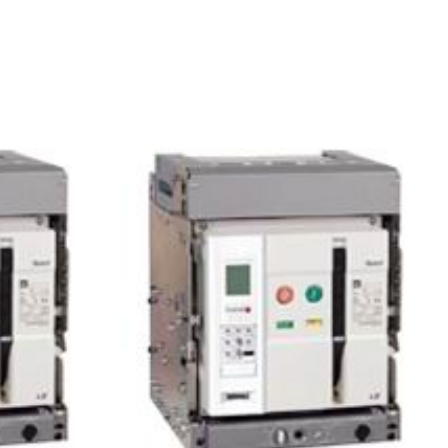
ACB ABB 1600A
1600A
55kA
4P