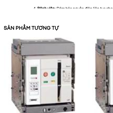
Bệnh viện
: Đảm bảo nguồn điện liên tục cho c
Cơ sở hạ tầng quan trọng
: Cung cấp bảo vệ 
SẢN PHẨM TƯƠNG TỰ
So sánh ACB LS-4P 1600A vớ
THÔNG SỐ
ACB LS-4P 1600
Dòng định mức
1600A
Khả năng ngắt
65kA
Số cực
4P