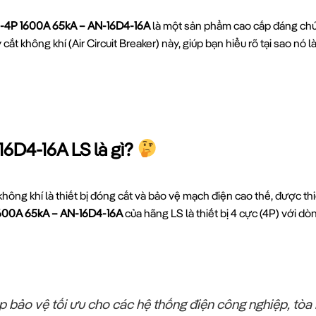
-4P 1600A 65kA – AN-16D4-16A
là một sản phẩm cao cấp đáng chú ý
 cắt không khí (Air Circuit Breaker) này, giúp bạn hiểu rõ tại sao n
6D4-16A LS là gì?
không khí là thiết bị đóng cắt và bảo vệ mạch điện cao thế, được thi
600A 65kA – AN-16D4-16A
của hãng LS là thiết bị 4 cực (4P) với 
p bảo vệ tối ưu cho các hệ thống điện công nghiệp, tòa