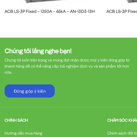
Tuổi thọ cơ khí
20.000 lần đóng/c
ACB LS-3P Fixed – 1250A – 65kA – AN-13D3-13H
ACB LS-3P Fixe
Giá thành
Cạnh tranh
Qua bảng so sánh, có thể thấy
ACB LS-4P 1600
tương đương từ Schneider hay ABB.
Chúng tôi lắng nghe bạn!
Chúng tôi luôn trân trọng và mong đợi nhận được mọi ý kiến đóng góp từ
Cấu tạo chi tiết của ACB LS
khách hàng để có thể nâng cấp trải nghiệm dịch vụ và sản phẩm tốt hơn
nữa.
ACB LS-4P 1600A 65kA
bao gồm những thành p
Đóng góp ý kiến
Buồng dập hồ quang
: Sử dụng không khí để 
CHÍNH SÁCH
CHĂM SÓC KHÁ
Tiếp điểm chính
: Làm bằng hợp kim bạc có độ
Hướng dẫn mua hàng
Chính sách đổi tr