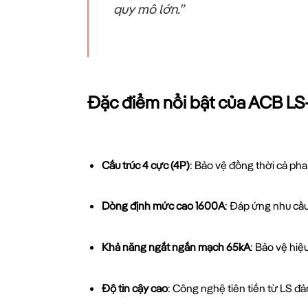
quy mô lớn.”
Đặc điểm nổi bật của ACB L
Cấu trúc 4 cực (4P)
: Bảo vệ đồng thời cả pha
Dòng định mức cao 1600A
: Đáp ứng nhu cầu
Khả năng ngắt ngắn mạch 65kA
: Bảo vệ hi
Độ tin cậy cao
: Công nghệ tiên tiến từ LS đ