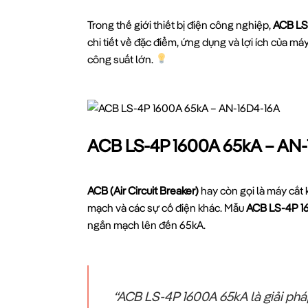
Trong thế giới thiết bị điện công nghiệp,
ACB LS
chi tiết về đặc điểm, ứng dụng và lợi ích của máy
công suất lớn.
ACB LS-4P 1600A 65kA – AN-1
ACB (Air Circuit Breaker)
hay còn gọi là máy cắt 
mạch và các sự cố điện khác. Mẫu
ACB LS-4P 1
ngắn mạch lên đến 65kA.
“ACB LS-4P 1600A 65kA là giải phá