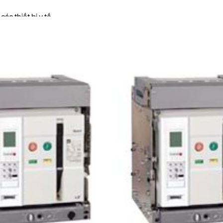
ác thiết bị y tế
đáng tin cậy cho hệ thống điện
i các sản phẩm tương tự
A 65KA
ACB SCHNEIDER 1600A
1600A
50kA
4P