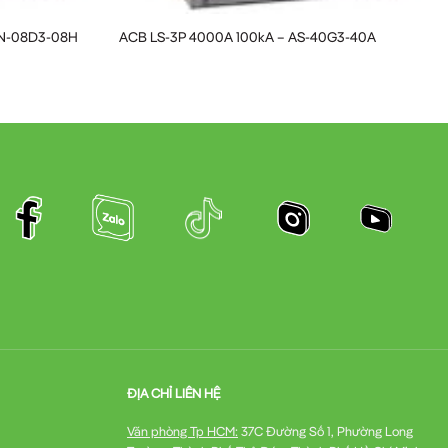
15.000 lần đóng/cắt
AN-08D3-08H
ACB LS-3P 4000A 100kA – AS-40G3-40A
Rất cao
 mức giá cạnh tranh hơn so với các sản phẩm
ĐỊA CHỈ LIÊN HỆ
Văn phòng Tp HCM:
37C Đường Số 1, Phường Long