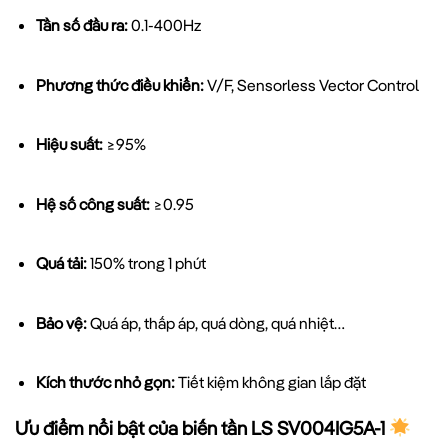
Tần số đầu ra:
0.1-400Hz
Phương thức điều khiển:
V/F, Sensorless Vector Control
Hiệu suất:
≥95%
Hệ số công suất:
≥0.95
Quá tải:
150% trong 1 phút
Bảo vệ:
Quá áp, thấp áp, quá dòng, quá nhiệt…
Kích thước nhỏ gọn:
Tiết kiệm không gian lắp đặt
Ưu điểm nổi bật của biến tần LS SV004IG5A-1