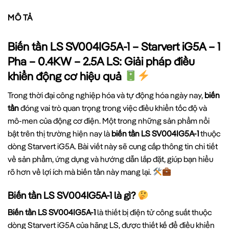
MÔ TẢ
Biến tần LS SV004IG5A-1 – Starvert iG5A – 1
Pha – 0.4KW – 2.5A LS: Giải pháp điều
khiển động cơ hiệu quả
Trong thời đại công nghiệp hóa và tự động hóa ngày nay,
biến
tần
đóng vai trò quan trọng trong việc điều khiển tốc độ và
mô-men của động cơ điện. Một trong những sản phẩm nổi
bật trên thị trường hiện nay là
biến tần LS SV004IG5A-1
thuộc
dòng Starvert iG5A. Bài viết này sẽ cung cấp thông tin chi tiết
về sản phẩm, ứng dụng và hướng dẫn lắp đặt, giúp bạn hiểu
rõ hơn về lợi ích mà biến tần này mang lại.
Biến tần LS SV004IG5A-1 là gì?
Biến tần LS SV004IG5A-1
là thiết bị điện tử công suất thuộc
dòng Starvert iG5A của hãng LS, được thiết kế để điều khiển