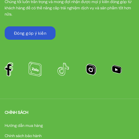
Chúng tôi luôn trân trọng và mong đợi nhận được mọi ý kiến đóng góp từ
khách hàng để có thể nâng cấp trải nghiệm dịch vụ và sản phẩm tốt hơn
Băng tải
có tải nhẹ
nữa.
Máy bơm
nước công suất nhỏ
Đóng góp ý kiến
Quạt thông gió
trong hệ thống HVAC
Máy trộn
trong ngành thực phẩm
Máy đóng gói
tự động quy mô nhỏ
Cửa tự động
và hệ thống vận chuyển nhẹ
CHÍNH SÁCH
So sánh biến tần LS SV004IG5A-1 với các dòng sản
Hướng dẫn mua hàng
phẩm khác
Chính sách bảo hành