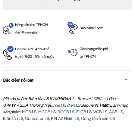
Hàng sẵn kho TPHCM
Bảo hành 2 năm
điện thoại ngay
Giao hàng miễn phí
Hotline 0938143268 hỗ
tại TPHCM
trợ từ 7h30 - 20h mỗi ngày
Đặc điểm nổi bật
Mã sản phẩm: Biến tần LS SV004IG5A-1 – Starvert iG5A – 1 Pha –
0.4KW – 2.5A
Thương hiệu:
Thiết bị điện LS
Bảo hành:
1 năm
Danh mục
sản phẩm:
MCB LS
,
MCCB LS
,
RCCB LS
,
ELCB LS
,
VCB LS
,
ACB LS
,
Biến tần LS
,
Contactor LS
,
RELAY Nhiệt LS
,
Công tắc ổ cắm LS