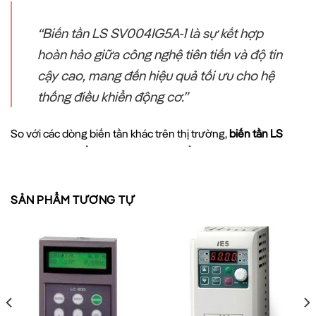
“Biến tần LS SV004IG5A-1 là sự kết hợp
hoàn hảo giữa công nghệ tiên tiến và độ tin
cậy cao, mang đến hiệu quả tối ưu cho hệ
thống điều khiển động cơ.”
So với các dòng biến tần khác trên thị trường,
biến tần LS
SV004IG5A-1
nổi bật với những ưu điểm sau:
SẢN PHẨM TƯƠNG TỰ
Tiết kiệm năng lượng:
Giảm đáng kể lượng điện năng tiêu
thụ khi động cơ hoạt động ở tải thấp
Điều khiển chính xác:
Khả năng điều chỉnh tốc độ động cơ
với độ chính xác cao