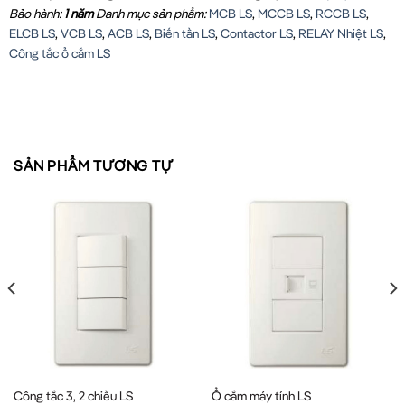
Bảo hành:
1 năm
Danh mục sản phẩm:
MCB LS
,
MCCB LS
,
RCCB LS
,
ELCB LS
,
VCB LS
,
ACB LS
,
Biến tần LS
,
Contactor LS
,
RELAY Nhiệt LS
,
Công tắc ổ cắm LS
SẢN PHẨM TƯƠNG TỰ
Công tắc 3, 2 chiều LS
Ổ cắm máy tính LS