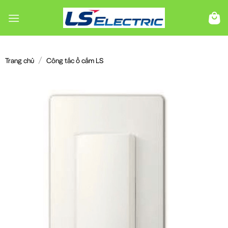
Chuyển
đến
nội
dung
/
Trang chủ
Công tắc ổ cắm LS