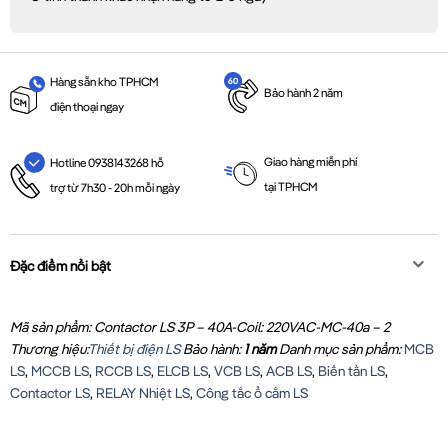
Hàng sẵn kho TPHCM
Bảo hành 2 năm
điện thoại ngay
Giao hàng miễn phí
Hotline 0938143268 hỗ
tại TPHCM
trợ từ 7h30 - 20h mỗi ngày
Đặc điểm nổi bật
Mã sản phẩm: Contactor LS 3P – 40A-Coil: 220VAC-MC-40a – 2
Thương hiệu:
Thiết bị điện LS
Bảo hành:
1 năm
Danh mục sản phẩm:
MCB
LS
,
MCCB LS
,
RCCB LS
,
ELCB LS
,
VCB LS
,
ACB LS
,
Biến tần LS
,
Contactor LS
,
RELAY Nhiệt LS
,
Công tắc ổ cắm LS