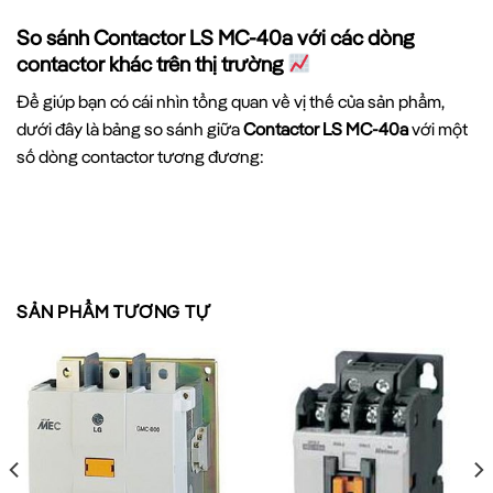
So sánh Contactor LS MC-40a với các dòng
contactor khác trên thị trường
Để giúp bạn có cái nhìn tổng quan về vị thế của sản phẩm,
dưới đây là bảng so sánh giữa
Contactor LS MC-40a
với một
số dòng contactor tương đương:
CONTACTOR
SCHNEIDER
SIEMENS
THÔNG SỐ
LS MC-40A
LC1D40
3RT2035
SẢN PHẨM TƯƠNG TỰ
Dòng điện định
40A
40A
40A
mức
Điện áp cuộn dây
220VAC
220VAC
220VAC
Công suất điều
22kW
22kW
22kW
khiển (ở 400V)
Tuổi thọ cơ khí
10 triệu lần
8.5 triệu lần
10 triệu lần