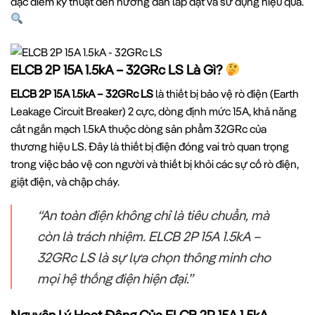
đặc điểm kỹ thuật đến hướng dẫn lắp đặt và sử dụng hiệu quả.
ELCB 2P 15A 1.5kA – 32GRc LS Là Gì?
ELCB 2P 15A 1.5kA – 32GRc LS
là thiết bị bảo vệ rò điện (Earth
Leakage Circuit Breaker) 2 cực, dòng định mức 15A, khả năng
cắt ngắn mạch 1.5kA thuộc dòng sản phẩm 32GRc của
thương hiệu LS. Đây là thiết bị điện đóng vai trò quan trọng
trong việc bảo vệ con người và thiết bị khỏi các sự cố rò điện,
giật điện, và chập cháy.
“An toàn điện không chỉ là tiêu chuẩn, mà
còn là trách nhiệm. ELCB 2P 15A 1.5kA –
32GRc LS là sự lựa chọn thông minh cho
mọi hệ thống điện hiện đại.”