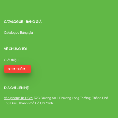
Đúng Cách
Để đảm bảo ELCB hoạt động hiệu quả, việc lắp đặt đúng cách
là vô cùng quan trọng:
CATALOGUE - BẢNG GIÁ
Catalogue Bảng giá
Ngắt nguồn điện
: Đảm bảo tắt nguồn điện chính trước khi
lắp đặt
VỀ CHÚNG TÔI
Giới thiệu
Vị trí lắp đặt
: Gắn ELCB vào thanh ray DIN 35mm trong tủ
điện
XEM THÊM...
Đấu dây
:
ĐỊA CHỈ LIÊN HỆ
Văn phòng Tp HCM:
37C Đường Số 1, Phường Long Trường, Thành Phố
Thủ Đức, Thành Phố Hồ Chí Minh
Đầu vào (LINE): Kết nối với nguồn điện