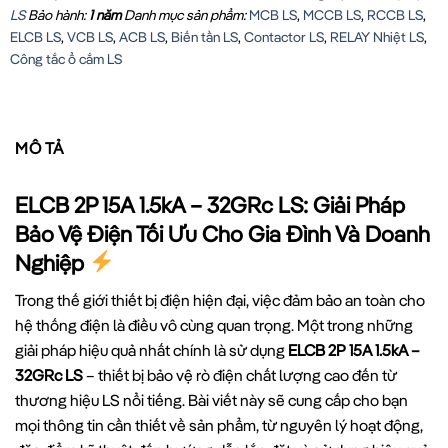
LS
Bảo hành:
1 năm
Danh mục sản phẩm:
MCB LS
,
MCCB LS
,
RCCB LS
,
ELCB LS
,
VCB LS
,
ACB LS
,
Biến tần LS
,
Contactor LS
,
RELAY Nhiệt LS
,
Công tắc ổ cắm LS
MÔ TẢ
ELCB 2P 15A 1.5kA – 32GRc LS: Giải Pháp
Bảo Vệ Điện Tối Ưu Cho Gia Đình Và Doanh
Nghiệp
Trong thế giới thiết bị điện hiện đại, việc đảm bảo an toàn cho
hệ thống điện là điều vô cùng quan trọng. Một trong những
giải pháp hiệu quả nhất chính là sử dụng
ELCB 2P 15A 1.5kA –
32GRc LS
– thiết bị bảo vệ rò điện chất lượng cao đến từ
thương hiệu LS nổi tiếng. Bài viết này sẽ cung cấp cho bạn
mọi thông tin cần thiết về sản phẩm, từ nguyên lý hoạt động,