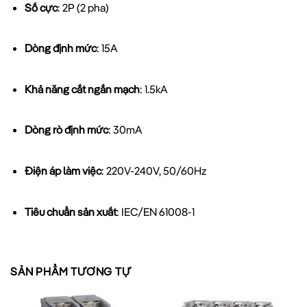
Số cực
: 2P (2 pha)
Dòng định mức
: 15A
Khả năng cắt ngắn mạch
: 1.5kA
Dòng rò định mức
: 30mA
Điện áp làm việc
: 220V-240V, 50/60Hz
Tiêu chuẩn sản xuất
: IEC/EN 61008-1
Tuổi thọ điện
: > 20.000 lần đóng cắt
SẢN PHẨM TƯƠNG TỰ
Tuổi thọ cơ
: > 40.000 lần đóng cắt