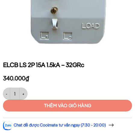
ELCB LS 2P 15A 1.5kA – 32GRc
340.000
₫
ELCB LS 2P 15A 1.5kA – 32GRc số lượng
THÊM VÀO GIỎ HÀNG
Chat để được Coolmate tư vấn ngay (7:30 - 20:00)