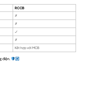
RCCB
✗
✗
✓
✗
Kết hợp với MCB
g điện.