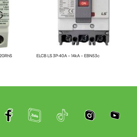
32GRhS
ELCB LS 3P-40A – 14kA – EBN53c