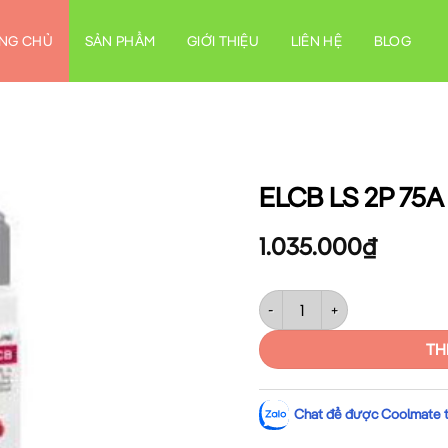
NG CHỦ
SẢN PHẨM
GIỚI THIỆU
LIÊN HỆ
BLOG
ELCB LS 2P 75A
1.035.000
₫
ELCB LS 2P 75A 5kA – EBE102
TH
Chat để được Coolmate tư