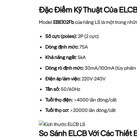
Đặc Điểm Kỹ Thuật Của ELCB
Model
EBE102Fb
của hãng LS là một trong nhữ
Số cực (poles):
2P (2 cực)
Dòng định mức:
75A
Khả năng ngắt:
5kA
Dòng rò định mức:
30mA/100mA (tùy phiên 
Điện áp làm việc:
220V-240V
Tần số:
50/60Hz
Tuổi thọ điện:
>4000 lần đóng/cắt
Tuổi thọ cơ:
>20000 lần đóng/cắt
So Sánh ELCB Với Các Thiết 