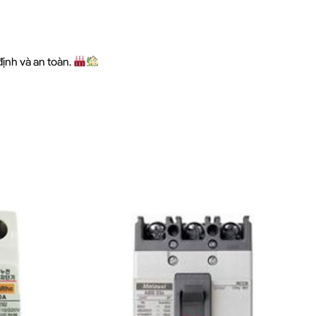
ịnh và an toàn.
h dấu N)