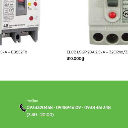
iện bởi thợ điện có chuyên môn để đảm bảo an toàn và hiệu quả.
P 75A 5kA – EBE102Fb LS
t trội:
anh DIN, tiết kiệm không gian lắp đặt
 5kA – EBS52Fb
ELCB LS 2P 20A 2.5kA – 32GRhd/
 hiện dòng rò, đảm bảo an toàn tối đa
310.000
₫
ốc tế, tuổi thọ sử dụng lâu dài
h kỳ
 trong môi trường công nghiệp
u trong lĩnh vực thiết bị điện
Hotline
 chọn hàng đầu cho các dự án yêu cầu độ an toàn cao.
0933320468 - 0948946109 - 0938 461 348
(7:30 - 20:00)
 2P 75A 5kA – EBE102Fb LS