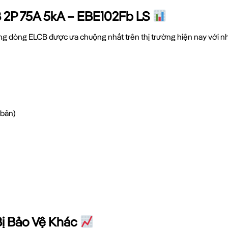
 2P 75A 5kA – EBE102Fb LS
ng dòng ELCB được ưa chuộng nhất trên thị trường hiện nay với n
bản)
Bị Bảo Vệ Khác