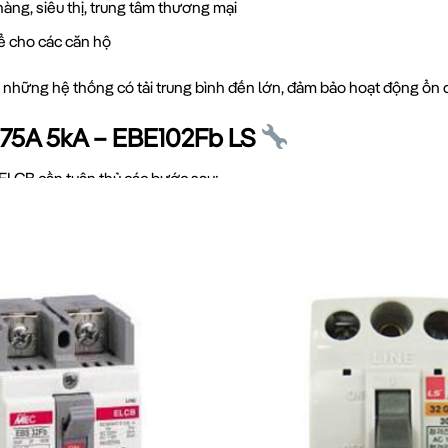
àng, siêu thị, trung tâm thương mại
ể cho các căn hộ
hững hệ thống có tải trung bình đến lớn, đảm bảo hoạt động ổn đ
 75A 5kA – EBE102Fb LS
t ELCB cần tuân thủ các bước sau:
phù hợp với hệ thống
điện cần bảo vệ
ánh dấu L) và dây trung tính vào cực NEUTRAL (thường được đán
dòng định mức 75A
ể đảm bảo thiết bị hoạt động đúng