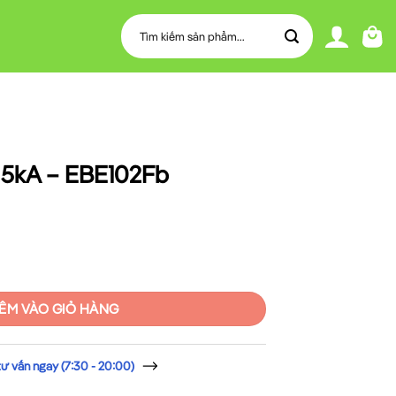
Tìm
kiếm:
 5kA – EBE102Fb
Fb số lượng
ÊM VÀO GIỎ HÀNG
 vấn ngay (7:30 - 20:00)