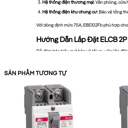
Hệ thống điện thương mại:
Văn phòng, cửa h
Hệ thống điện khu chung cư:
Bảo vệ tổng th
Với dòng định mức 75A, EBE102Fb phù hợp cho n
Hướng Dẫn Lắp Đặt ELCB 2P
Để đảm bảo hiệu quả bảo vệ tối ưu, việc lắp đặ
Ngắt nguồn điện
trước khi tiến hành lắp đặt
SẢN PHẨM TƯƠNG TỰ
Kiểm tra thông số
trên thiết bị để đảm bảo 
Gắn ELCB vào vị trí
đầu nguồn của hệ thống 
Đấu dây phase vào cực LINE
(thường được đ
Đảm bảo dây dẫn
có tiết diện phù hợp với 
Kiểm tra nút TEST
sau khi hoàn tất lắp đặt đ