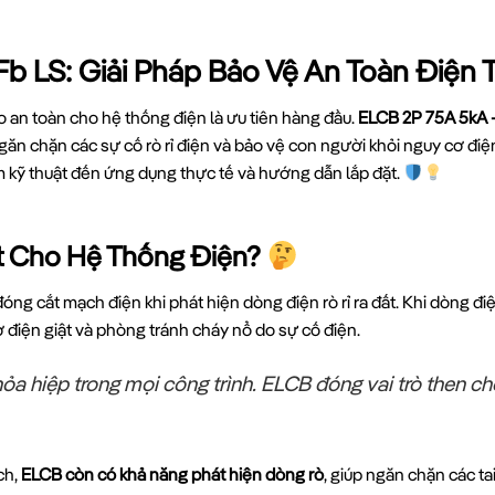
b LS: Giải Pháp Bảo Vệ An Toàn Điện 
bảo an toàn cho hệ thống điện là ưu tiên hàng đầu.
ELCB 2P 75A 5kA 
ngăn chặn các sự cố rò rỉ điện và bảo vệ con người khỏi nguy cơ điệ
ểm kỹ thuật đến ứng dụng thực tế và hướng dẫn lắp đặt.
ết Cho Hệ Thống Điện?
ị đóng cắt mạch điện khi phát hiện dòng điện rò rỉ ra đất. Khi dòng
điện giật và phòng tránh cháy nổ do sự cố điện.
thỏa hiệp trong mọi công trình. ELCB đóng vai trò then c
ch,
ELCB còn có khả năng phát hiện dòng rò
, giúp ngăn chặn các ta