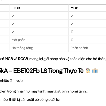
ELCB
MCB
✓
✓
✓
✓
✓
✗
Một phần
✗
Hệ thống tổng
Phân nhánh
a cả MCB và RCCB
, mang lại giải pháp bảo vệ toàn diện cho hệ thốn
kA – EBE102Fb LS Trong Thực Tế
hiều lĩnh vực:
 điện trong nhà như máy lạnh, máy giặt, bình nóng lạnh…
óc, thiết bị sản xuất có công suất lớn