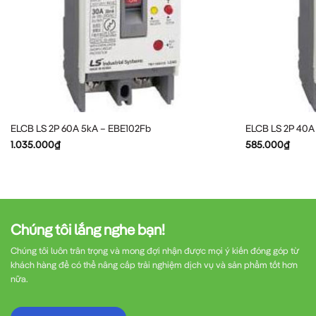
Lưu ý quan trọng:
Việc lắp đặt nên được thực h
Ưu Điểm Nổi Bật Của ELCB 2
ELCB EBE102Fb LS
nổi bật với nhiều ưu điểm vượ
Thiết kế nhỏ gọn:
Chỉ chiếm 2 module trên th
ELCB LS 2P 60A 5kA – EBE102Fb
ELCB LS 2P 40A
Thời gian ngắt nhanh:
Dưới 0.1 giây khi phát
1.035.000
₫
585.000
₫
Độ bền cao:
Được sản xuất theo tiêu chuẩn qu
Dễ dàng bảo trì:
Có nút TEST để kiểm tra địn
Chống nhiễu tốt:
Hoạt động ổn định ngay cả
Chúng tôi lắng nghe bạn!
Thương hiệu uy tín:
LS là thương hiệu hàng đầ
Chúng tôi luôn trân trọng và mong đợi nhận được mọi ý kiến đóng góp từ
Những ưu điểm này giúp
ELCB LS
trở thành lựa
khách hàng để có thể nâng cấp trải nghiệm dịch vụ và sản phẩm tốt hơn
nữa.
Câu Hỏi Thường Gặp Về ELCB