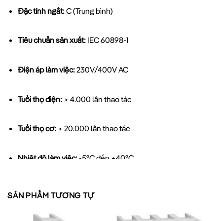
Đặc tính ngắt:
C (Trung bình)
Tiêu chuẩn sản xuất:
IEC 60898-1
Điện áp làm việc:
230V/400V AC
Tuổi thọ điện:
> 4.000 lần thao tác
Tuổi thọ cơ:
> 20.000 lần thao tác
Nhiệt độ làm việc:
-5°C đến +40°C
SẢN PHẨM TƯƠNG TỰ
Ưu điểm nổi bật của MCB LS 1P 25A 6KA