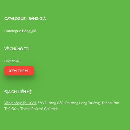
Đường dây cấp nguồn cho điều hòa nhiệt độ
CATALOGUE - BẢNG GIÁ
Catalogue Bảng giá
Đường dây chiếu sáng
VỀ CHÚNG TÔI
Đường dây ổ cắm
Giới thiệu
Bảo vệ cho các thiết bị điện gia dụng công suất lớn
XEM THÊM...
ĐỊA CHỈ LIÊN HỆ
2. Hệ thống điện công nghiệp nhẹ
Văn phòng Tp HCM:
37C Đường Số 1, Phường Long Trường, Thành Phố
Thủ Đức, Thành Phố Hồ Chí Minh
Trong môi trường công nghiệp nhẹ,
MCB LS BKN 1P 25A
được sử dụng để: