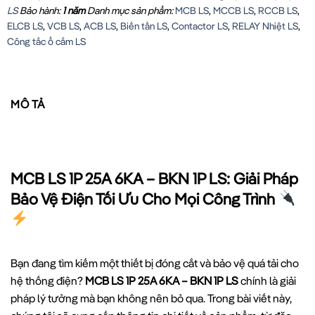
LS
Bảo hành:
1 năm
Danh mục sản phẩm:
MCB LS
,
MCCB LS
,
RCCB LS
,
ELCB LS
,
VCB LS
,
ACB LS
,
Biến tần LS
,
Contactor LS
,
RELAY Nhiệt LS
,
Công tắc ổ cắm LS
MÔ TẢ
MCB LS 1P 25A 6KA – BKN 1P LS: Giải Pháp
Bảo Vệ Điện Tối Ưu Cho Mọi Công Trình
Bạn đang tìm kiếm một thiết bị đóng cắt và bảo vệ quá tải cho
hệ thống điện?
MCB LS 1P 25A 6KA – BKN 1P LS
chính là giải
pháp lý tưởng mà bạn không nên bỏ qua. Trong bài viết này,