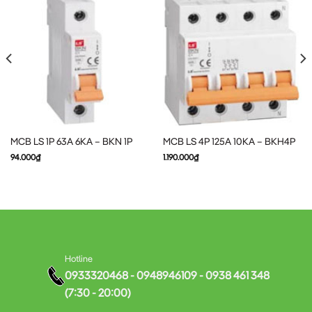
1. An toàn tuyệt đối
MCB LS 1P 25A 6KA
được trang bị hai cơ cấu bảo vệ chính:
Cơ cấu nhiệt:
Bảo vệ quá tải – ngắt mạch khi dòng điện
MCB LS 1P 63A 6KA – BKN 1P
MCB LS 4P 125A 10KA – BKH4P
vượt quá định mức trong thời gian dài
94.000
₫
1.190.000
₫
Cơ cấu từ:
Bảo vệ ngắn mạch – ngắt mạch tức thời khi có
dòng điện ngắn mạch lớn
Hotline
0933320468 - 0948946109 - 0938 461 348
Với khả năng ngắt 6KA,
MCB LS BKN 1P
có thể xử lý hiệu quả
(7:30 - 20:00)
các sự cố điện nghiêm trọng, đảm bảo an toàn cho thiết bị và