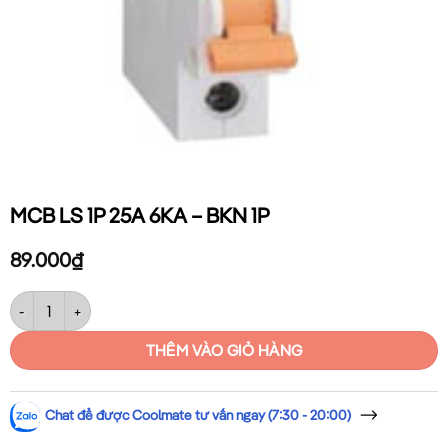
MCB LS 1P 25A 6KA – BKN 1P
89.000
₫
MCB LS 1P 25A 6KA – BKN 1P số lượng
THÊM VÀO GIỎ HÀNG
Chat để được Coolmate tư vấn ngay (7:30 - 20:00)