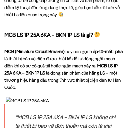
chúng tôi sẽ cung cấp thông tin chi tiết về sản phẩm, từ đặc
điểm kỹ thuật đến ứng dụng thực tế, giúp bạn hiểu rõ hơn về
thiết bị điện quan trọng này.
MCB LS 1P 25A 6KA – BKN 1P LS là gì?
MCB (Miniature Circuit Breaker)
hay còn gọi là
áp-tô-mát 1 pha
là thiết bị bảo vệ điện được thiết kế để tự động ngắt mạch
điện khi có sự cố quá tải hoặc ngắn mạch xảy ra.
MCB LS 1P
25A 6KA – BKN 1P LS
là dòng sản phẩm của hãng LS – một
thương hiệu hàng đầu trong lĩnh vực thiết bị điện đến từ Hàn
Quốc.
“MCB LS 1P 25A 6KA – BKN 1P LS không chỉ
là thiết bị bảo vệ đơn thuần mà còn là giải