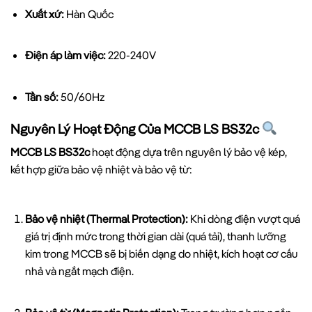
Xuất xứ:
Hàn Quốc
Điện áp làm việc:
220-240V
Tần số:
50/60Hz
Nguyên Lý Hoạt Động Của MCCB LS BS32c
MCCB LS BS32c
hoạt động dựa trên nguyên lý bảo vệ kép,
kết hợp giữa bảo vệ nhiệt và bảo vệ từ:
Bảo vệ nhiệt (Thermal Protection):
Khi dòng điện vượt quá
giá trị định mức trong thời gian dài (quá tải), thanh lưỡng
kim trong MCCB sẽ bị biến dạng do nhiệt, kích hoạt cơ cấu
nhả và ngắt mạch điện.