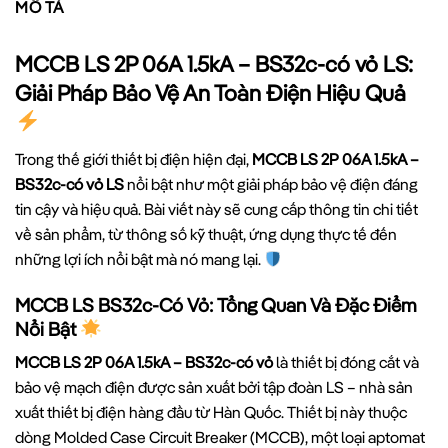
MÔ TẢ
MCCB LS 2P 06A 1.5kA – BS32c-có vỏ LS:
Giải Pháp Bảo Vệ An Toàn Điện Hiệu Quả
Trong thế giới thiết bị điện hiện đại,
MCCB LS 2P 06A 1.5kA –
BS32c-có vỏ LS
nổi bật như một giải pháp bảo vệ điện đáng
tin cậy và hiệu quả. Bài viết này sẽ cung cấp thông tin chi tiết
về sản phẩm, từ thông số kỹ thuật, ứng dụng thực tế đến
những lợi ích nổi bật mà nó mang lại.
MCCB LS BS32c-Có Vỏ: Tổng Quan Và Đặc Điểm
Nổi Bật
MCCB LS 2P 06A 1.5kA – BS32c-có vỏ
là thiết bị đóng cắt và
bảo vệ mạch điện được sản xuất bởi tập đoàn LS – nhà sản
xuất thiết bị điện hàng đầu từ Hàn Quốc. Thiết bị này thuộc
dòng Molded Case Circuit Breaker (MCCB), một loại aptomat