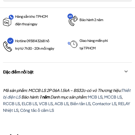
Hàng sẵn kho TPHCM
Bảo hành 2 năm
điện thoại ngay
Giao hàng miễn phí
Hotline 0938143268 hỗ
tại TPHCM
trợ từ 7h30 - 20h mỗi ngày
Đặc điểm nổi bật
Mã sản phẩm: MCCB LS 2P 06A 1.5kA – BS32c-có vỏ
Thương hiệu:
Thiết
bị điện LS
Bảo hành:
1 năm
Danh mục sản phẩm:
MCB LS
,
MCCB LS
,
RCCB LS
,
ELCB LS
,
VCB LS
,
ACB LS
,
Biến tần LS
,
Contactor LS
,
RELAY
Nhiệt LS
,
Công tắc ổ cắm LS