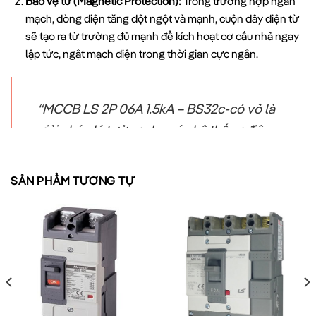
Bảo vệ từ (Magnetic Protection):
Trong trường hợp ngắn
mạch, dòng điện tăng đột ngột và mạnh, cuộn dây điện từ
sẽ tạo ra từ trường đủ mạnh để kích hoạt cơ cấu nhả ngay
lập tức, ngắt mạch điện trong thời gian cực ngắn.
“MCCB LS 2P 06A 1.5kA – BS32c-có vỏ là
giải pháp lý tưởng cho các hệ thống điện
dân dụng và công nghiệp nhỏ, nơi yêu cầu
độ tin cậy cao và khả năng bảo vệ hiệu
SẢN PHẨM TƯƠNG TỰ
quả.”
Ứng Dụng Thực Tế Của MCCB LS BS32c-Có Vỏ
Với thiết kế nhỏ gọn nhưng hiệu quả,
MCCB LS BS32c-có vỏ
được ứng dụng rộng rãi trong nhiều lĩnh vực: