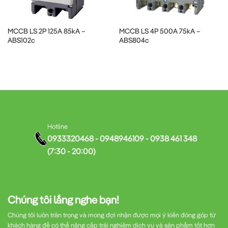
1. Hệ Thống Điện Dân Dụng
Trong các hộ gia đình, thiết bị này bảo vệ các mạch điện cung
MCCB LS 2P 125A 85kA –
MCCB LS 4P 500A 75kA –
cấp cho:
ABS102c
ABS804c
Hệ thống chiếu sáng
Thiết bị điện gia dụng
Hotline
Điều hòa không khí
0933320468 - 0948946109 - 0938 461 348
(7:30 - 20:00)
Máy bơm nước
2. Văn Phòng Và Cơ Sở Thương Mại Nhỏ
Chúng tôi lắng nghe bạn!
Tại các văn phòng và cửa hàng, MCCB LS BS32c bảo vệ:
Chúng tôi luôn trân trọng và mong đợi nhận được mọi ý kiến đóng góp từ
khách hàng để có thể nâng cấp trải nghiệm dịch vụ và sản phẩm tốt hơn