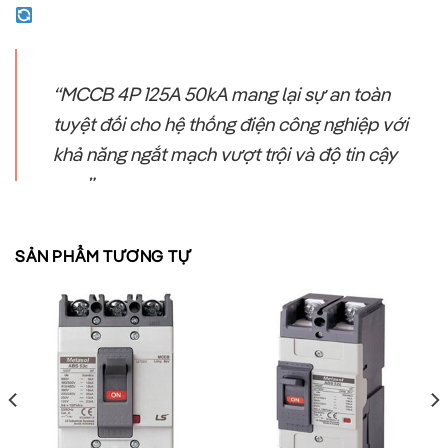
“MCCB 4P 125A 50kA mang lại sự an toàn
tuyệt đối cho hệ thống điện công nghiệp với
khả năng ngắt mạch vượt trội và độ tin cậy
cao.”
3. Công nghệ bảo vệ tiên tiến
SẢN PHẨM TƯƠNG TỰ
MCCB LS dòng TS160N
được trang bị nhiều tính năng bảo vệ
hiện đại:
Bảo vệ quá tải (Overload protection)
: Ngăn chặn tình trạng
dòng điện vượt quá giá trị định mức trong thời gian dài