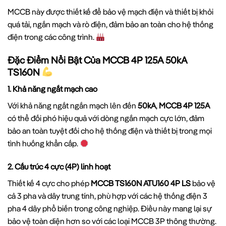
MCCB này được thiết kế để bảo vệ mạch điện và thiết bị khỏi
quá tải, ngắn mạch và rò điện, đảm bảo an toàn cho hệ thống
điện trong các công trình.
Đặc Điểm Nổi Bật Của MCCB 4P 125A 50kA
TS160N
1. Khả năng ngắt mạch cao
Với khả năng ngắt ngắn mạch lên đến
50kA
,
MCCB 4P 125A
có thể đối phó hiệu quả với dòng ngắn mạch cực lớn, đảm
bảo an toàn tuyệt đối cho hệ thống điện và thiết bị trong mọi
tình huống khẩn cấp.
2. Cấu trúc 4 cực (4P) linh hoạt
Thiết kế 4 cực cho phép
MCCB TS160N ATU160 4P LS
bảo vệ
cả 3 pha và dây trung tính, phù hợp với các hệ thống điện 3
pha 4 dây phổ biến trong công nghiệp. Điều này mang lại sự
bảo vệ toàn diện hơn so với các loại MCCB 3P thông thường.