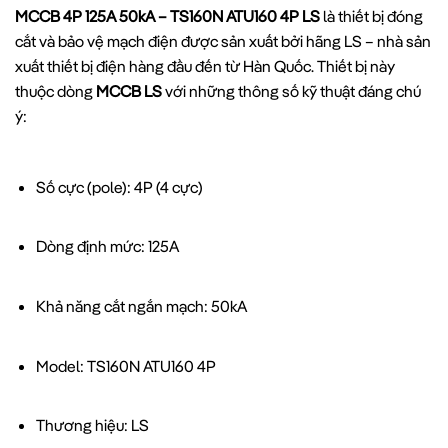
MCCB 4P 125A 50kA – TS160N ATU160 4P LS
là thiết bị đóng
cắt và bảo vệ mạch điện được sản xuất bởi hãng LS – nhà sản
xuất thiết bị điện hàng đầu đến từ Hàn Quốc. Thiết bị này
thuộc dòng
MCCB LS
với những thông số kỹ thuật đáng chú
ý:
Số cực (pole): 4P (4 cực)
Dòng định mức: 125A
Khả năng cắt ngắn mạch: 50kA
Model: TS160N ATU160 4P
Thương hiệu: LS