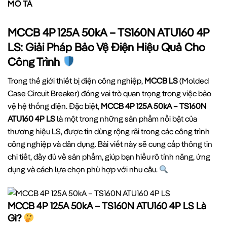
MÔ TẢ
MCCB 4P 125A 50kA – TS160N ATU160 4P
LS: Giải Pháp Bảo Vệ Điện Hiệu Quả Cho
Công Trình
Trong thế giới thiết bị điện công nghiệp,
MCCB LS
(Molded
Case Circuit Breaker) đóng vai trò quan trọng trong việc bảo
vệ hệ thống điện. Đặc biệt,
MCCB 4P 125A 50kA – TS160N
ATU160 4P LS
là một trong những sản phẩm nổi bật của
thương hiệu LS, được tin dùng rộng rãi trong các công trình
công nghiệp và dân dụng. Bài viết này sẽ cung cấp thông tin
chi tiết, đầy đủ về sản phẩm, giúp bạn hiểu rõ tính năng, ứng
dụng và cách lựa chọn phù hợp với nhu cầu.
MCCB 4P 125A 50kA – TS160N ATU160 4P LS Là
Gì?