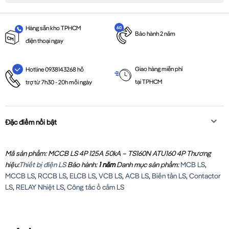
Hàng sẵn kho TPHCM
Bảo hành 2 năm
điện thoại ngay
Giao hàng miễn phí
Hotline 0938143268 hỗ
tại TPHCM
trợ từ 7h30 - 20h mỗi ngày
Đặc điểm nổi bật
Mã sản phẩm: MCCB LS 4P 125A 50kA – TS160N ATU160 4P
Thương
hiệu:
Thiết bị điện LS
Bảo hành:
1 năm
Danh mục sản phẩm:
MCB LS
,
MCCB LS
,
RCCB LS
,
ELCB LS
,
VCB LS
,
ACB LS
,
Biến tần LS
,
Contactor
LS
,
RELAY Nhiệt LS
,
Công tắc ổ cắm LS