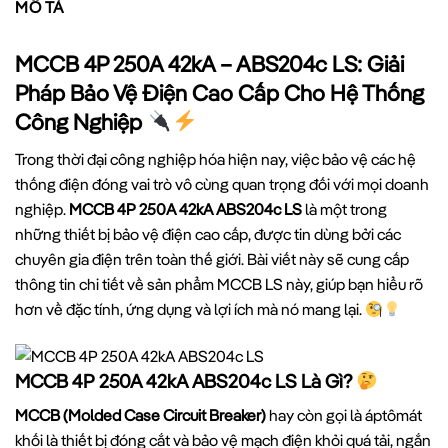
MÔ TẢ
MCCB 4P 250A 42kA – ABS204c LS: Giải
Pháp Bảo Vệ Điện Cao Cấp Cho Hệ Thống
Công Nghiệp
Trong thời đại công nghiệp hóa hiện nay, việc bảo vệ các hệ
thống điện đóng vai trò vô cùng quan trọng đối với mọi doanh
nghiệp.
MCCB 4P 250A 42kA ABS204c LS
là một trong
những thiết bị bảo vệ điện cao cấp, được tin dùng bởi các
chuyên gia điện trên toàn thế giới. Bài viết này sẽ cung cấp
thông tin chi tiết về sản phẩm MCCB LS này, giúp bạn hiểu rõ
hơn về đặc tính, ứng dụng và lợi ích mà nó mang lại.
MCCB 4P 250A 42kA ABS204c LS Là Gì?
MCCB (Molded Case Circuit Breaker)
hay còn gọi là áptômát
khối là thiết bị đóng cắt và bảo vệ mạch điện khỏi quá tải, ngắn