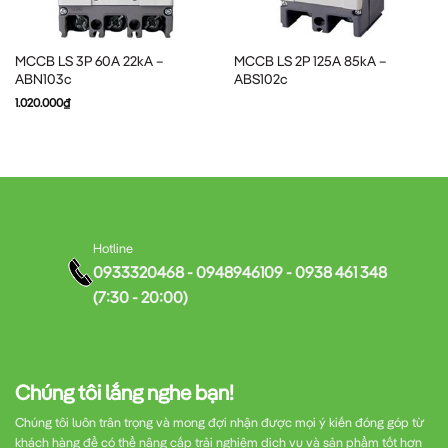
Bảo vệ 4 cực:
Đảm bảo an toàn cho cả 3 pha và dây trung
MCCB LS 3P 60A 22kA –
MCCB LS 2P 125A 85kA –
tính
ABN103c
ABS102c
1.020.000
₫
2. Thiết kế bền bỉ và tiên tiến
Được sản xuất bởi tập đoàn LS của Hàn Quốc,
MCCB TD100N
FMU100
có thiết kế hiện đại với:
Hotline
0933320468 - 0948946109 - 0938 461 348
Vỏ nhựa cách điện chất lượng cao, chịu nhiệt tốt
(7:30 - 20:00)
Cơ cấu đóng ngắt nhanh, giảm thiểu hiện tượng hồ quang
điện
Chúng tôi lắng nghe bạn!
Chỉ thị trạng thái hoạt động rõ ràng (ON/OFF/TRIP)
Chúng tôi luôn trân trọng và mong đợi nhận được mọi ý kiến đóng góp từ
khách hàng để có thể nâng cấp trải nghiệm dịch vụ và sản phẩm tốt hơn