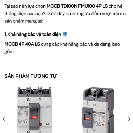
Tại sao nên lựa chọn
MCCB TD100N FMU100 4P LS
cho hệ
thống điện của bạn? Dưới đây là những ưu điểm vượt trội mà
sản phẩm mang lại:
1. Khả năng bảo vệ toàn diện
MCCB 4P 40A LS
cung cấp khả năng bảo vệ đa dạng, bao
gồm:
Bảo vệ quá tải:
Ngăn chặn dòng điện vượt quá mức cho
SẢN PHẨM TƯƠNG TỰ
phép trong thời gian dài
Bảo vệ ngắn mạch:
Tự động ngắt mạch khi phát hiện dòng
ngắn mạch, với khả năng chịu đựng đến 50kA
Bảo vệ rò điện:
Kết hợp với relay phù hợp, MCCB có thể
bảo vệ chống rò điện