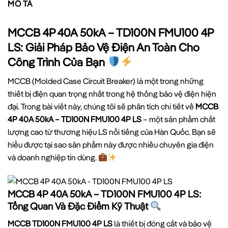
MÔ TẢ
MCCB 4P 40A 50kA – TD100N FMU100 4P
LS: Giải Pháp Bảo Vệ Điện An Toàn Cho
Công Trình Của Bạn
MCCB (Molded Case Circuit Breaker) là một trong những
thiết bị điện quan trọng nhất trong hệ thống bảo vệ điện hiện
đại. Trong bài viết này, chúng tôi sẽ phân tích chi tiết về
MCCB
4P 40A 50kA – TD100N FMU100 4P LS
– một sản phẩm chất
lượng cao từ thương hiệu LS nổi tiếng của Hàn Quốc. Bạn sẽ
hiểu được tại sao sản phẩm này được nhiều chuyên gia điện
và doanh nghiệp tin dùng.
MCCB 4P 40A 50kA – TD100N FMU100 4P LS:
Tổng Quan Và Đặc Điểm Kỹ Thuật
MCCB TD100N FMU100 4P LS
là thiết bị đóng cắt và bảo vệ