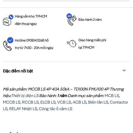
Hàng sẵn kho TPHCM
Bảo hành 2 năm
điện thoại ngay
Giao hàng miễn phí
Hotline 0938143268 hỗ
tại TPHCM
trợ từ 7h30 - 20h mỗi ngày
Đặc điểm nổi bật
Mã sản phẩm: MCCB LS 4P 40A 50kA – TD100N FMU100 4P
Thương
hiệu:
Thiết bị điện LS
Bảo hành:
1 năm
Danh mục sản phẩm:
MCB LS
,
MCCB LS
,
RCCB LS
,
ELCB LS
,
VCB LS
,
ACB LS
,
Biến tần LS
,
Contactor
LS
,
RELAY Nhiệt LS
,
Công tắc ổ cắm LS