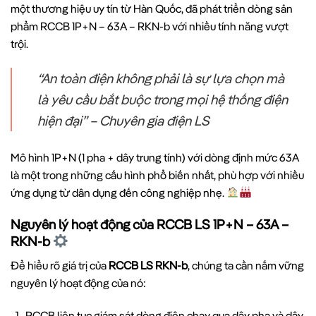
một thương hiệu uy tín từ Hàn Quốc, đã phát triển dòng sản
phẩm RCCB 1P+N – 63A – RKN-b với nhiều tính năng vượt
trội.
“An toàn điện không phải là sự lựa chọn mà
là yêu cầu bắt buộc trong mọi hệ thống điện
hiện đại” – Chuyên gia điện LS
Mô hình 1P+N (1 pha + dây trung tính) với dòng định mức 63A
là một trong những cấu hình phổ biến nhất, phù hợp với nhiều
ứng dụng từ dân dụng đến công nghiệp nhẹ.
Nguyên lý hoạt động của RCCB LS 1P+N – 63A –
RKN-b
Để hiểu rõ giá trị của
RCCB LS RKN-b
, chúng ta cần nắm vững
nguyên lý hoạt động của nó:
RCCB liên tục giám sát dòng điện chạy qua dây pha và dây