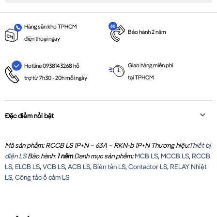
Hàng sẵn kho TPHCM
Bảo hành 2 năm
điện thoại ngay
Giao hàng miễn phí
Hotline 0938143268 hỗ
tại TPHCM
trợ từ 7h30 - 20h mỗi ngày
Đặc điểm nổi bật
Mã sản phẩm: RCCB LS 1P+N – 63A – RKN-b 1P+N
Thương hiệu:
Thiết bị
điện LS
Bảo hành:
1 năm
Danh mục sản phẩm:
MCB LS
,
MCCB LS
,
RCCB
LS
,
ELCB LS
,
VCB LS
,
ACB LS
,
Biến tần LS
,
Contactor LS
,
RELAY Nhiệt
LS
,
Công tắc ổ cắm LS