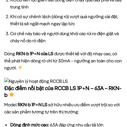
trung tính
Khi có sự chênh lệch (dòng rò) vượt quá ngưỡng cài đặt,
thiết bị sẽ ngắt mạch ngay lập tức
Cơ chế này bảo vệ người dùng khỏi các rủi ro điện giật và
cháy nổ do rò điện
Dòng
RKN-b 1P+N của LS
được thiết kế với độ nhạy cao, có
thể phát hiện dòng rò chỉ từ 30mA – ngưỡng an toàn cho con
người.
Đặc điểm nổi bật của RCCB LS 1P+N – 63A – RKN-
b
Model
RKN-b 1P+N LS
sở hữu nhiều ưu điểm vượt trội so với
các sản phẩm tương tự trên thị trường:
Dòng định mức cao:
63A đáp ứng nhu cầu tải lớn