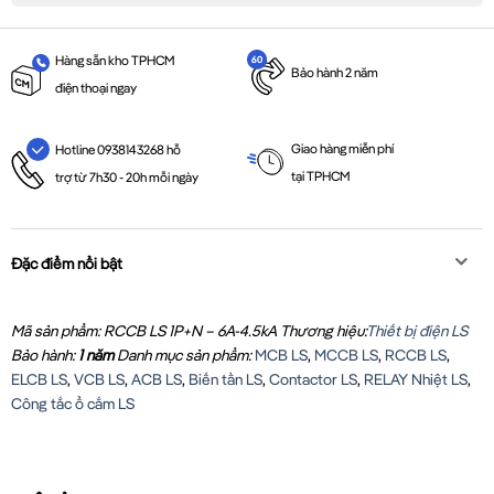
Hàng sẵn kho TPHCM
Bảo hành 2 năm
điện thoại ngay
Giao hàng miễn phí
Hotline 0938143268 hỗ
tại TPHCM
trợ từ 7h30 - 20h mỗi ngày
Đặc điểm nổi bật
Mã sản phẩm: RCCB LS 1P+N – 6A-4.5kA
Thương hiệu:
Thiết bị điện LS
Bảo hành:
1 năm
Danh mục sản phẩm:
MCB LS
,
MCCB LS
,
RCCB LS
,
ELCB LS
,
VCB LS
,
ACB LS
,
Biến tần LS
,
Contactor LS
,
RELAY Nhiệt LS
,
Công tắc ổ cắm LS