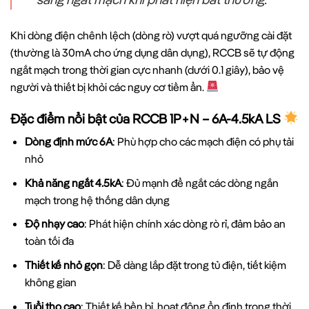
Khi dòng điện chênh lệch (dòng rò) vượt quá ngưỡng cài đặt
(thường là 30mA cho ứng dụng dân dụng), RCCB sẽ tự động
ngắt mạch trong thời gian cực nhanh (dưới 0.1 giây), bảo vệ
người và thiết bị khỏi các nguy cơ tiềm ẩn.
Đặc điểm nổi bật của RCCB 1P+N – 6A-4.5kA LS
Dòng định mức 6A
: Phù hợp cho các mạch điện có phụ tải
nhỏ
Khả năng ngắt 4.5kA
: Đủ mạnh để ngắt các dòng ngắn
mạch trong hệ thống dân dụng
Độ nhạy cao
: Phát hiện chính xác dòng rò rỉ, đảm bảo an
toàn tối đa
Thiết kế nhỏ gọn
: Dễ dàng lắp đặt trong tủ điện, tiết kiệm
không gian
Tuổi thọ cao
: Thiết kế bền bỉ, hoạt động ổn định trong thời