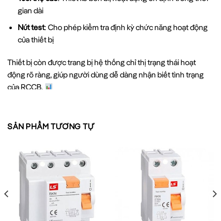
gian dài
Nút test
: Cho phép kiểm tra định kỳ chức năng hoạt động
của thiết bị
Thiết bị còn được trang bị hệ thống chỉ thị trạng thái hoạt
động rõ ràng, giúp người dùng dễ dàng nhận biết tình trạng
của RCCB.
So sánh RCCB 1P+N – 6A-4.5kA LS với các loại
RCCB khác
SẢN PHẨM TƯƠNG TỰ
RCCB 2P
THÔNG
RCCB 1P+N –
TIÊU
ELCB
SỐ
6A-4.5KA LS
CHUẨN
1 pha + dây
2 pha hoặc 1
Cấu hình
Tương tự RCCB
trung tính
pha + N
Dòng định
10-63A (phổ
10-63A (phổ
6A
mức
biến)
biến)