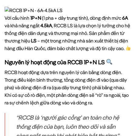
Với cấu hình
1P+N
(1 pha + dây trung tính), dòng định mức
6A
và khả năng ngắt
4.5kA
, RCCB LS là lựa chọn lý tưởng cho hệ
thống điện dân dụng và thương mại nhỏ. Sản phẩm đến từ
thương hiệu
LS
– một trong những nhà sản xuất thiết bị điện
hàng đầu Hàn Quốc, đảm bảo chất lượng và độ tin cậy cao.
Nguyên lý hoạt động của RCCB 1P+N LS
RCCB hoạt động dựa trên nguyên lý cân bằng dòng điện.
Trong điều kiện bình thường, tổng dòng điện đi vào (qua dây
pha) và dòng điện đi ra (qua dây trung tính) phải bằng nhau.
Khi có sự cố rò điện, một phần dòng điện sẽ “rò” ra ngoài, tạo
ra sự chênh lệch giữa dòng vào và dòng ra.
“RCCB là ‘người gác cổng’ an toàn cho hệ
thống điện của bạn, luôn theo dõi và sẵn
sàng ngắt mạch khi phát hiện bất thường.”