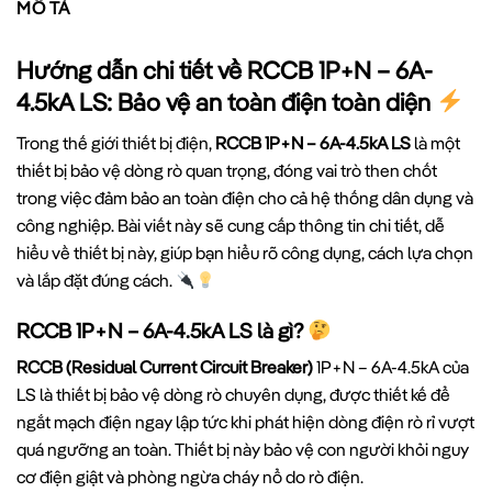
MÔ TẢ
Hướng dẫn chi tiết về RCCB 1P+N – 6A-
4.5kA LS: Bảo vệ an toàn điện toàn diện
Trong thế giới thiết bị điện,
RCCB 1P+N – 6A-4.5kA LS
là một
thiết bị bảo vệ dòng rò quan trọng, đóng vai trò then chốt
trong việc đảm bảo an toàn điện cho cả hệ thống dân dụng và
công nghiệp. Bài viết này sẽ cung cấp thông tin chi tiết, dễ
hiểu về thiết bị này, giúp bạn hiểu rõ công dụng, cách lựa chọn
và lắp đặt đúng cách.
RCCB 1P+N – 6A-4.5kA LS là gì?
RCCB (Residual Current Circuit Breaker)
1P+N – 6A-4.5kA của
LS là thiết bị bảo vệ dòng rò chuyên dụng, được thiết kế để
ngắt mạch điện ngay lập tức khi phát hiện dòng điện rò rỉ vượt
quá ngưỡng an toàn. Thiết bị này bảo vệ con người khỏi nguy
cơ điện giật và phòng ngừa cháy nổ do rò điện.