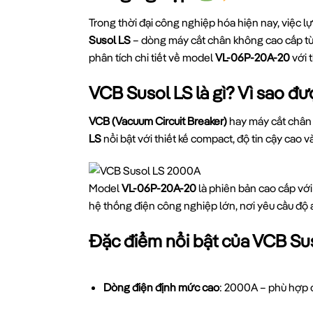
Trong thời đại công nghiệp hóa hiện nay, việc lự
Susol LS
– dòng máy cắt chân không cao cấp từ 
phân tích chi tiết về model
VL-06P-20A-20
với 
VCB Susol LS là gì? Vì sao đ
VCB (Vacuum Circuit Breaker)
hay máy cắt chân 
LS
nổi bật với thiết kế compact, độ tin cậy cao 
Model
VL-06P-20A-20
là phiên bản cao cấp vớ
hệ thống điện công nghiệp lớn, nơi yêu cầu độ 
Đặc điểm nổi bật của VCB Su
Dòng điện định mức cao
: 2000A – phù hợp 