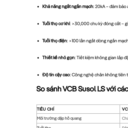
Khả năng ngắt ngắn mạch
: 20kA – đảm bảo a
Tuổi thọ cơ khí
: >30,000 chu kỳ đóng cắt – gi
Tuổi thọ điện
: >100 lần ngắt dòng ngắn mạc
Thiết kế nhỏ gọn
: Tiết kiệm không gian lắp đ
Độ tin cậy cao
: Công nghệ chân không tiên t
So sánh VCB Susol LS với các
TIÊU CHÍ
VC
Môi trường dập hồ quang
Ch
Tuổi thọ
Rất