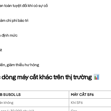
n toàn tuyệt đối khi có sự cố
ảm chi phí bảo trì
h định mức
ặt
iến, giảm thiểu hư hỏng
 dòng máy cắt khác trên thị trường
B SUSOL LS
MÁY CẮT SF6
ân không
Khí SF6
 cao (>30,000 chu kỳ)
Cao