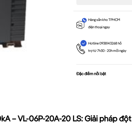
Hàng sẵn kho TPHCM
điện thoại ngay
Hotline 0938143268 hỗ
trợ từ 7h30 - 20h mỗi ngày
Đặc điểm nổi bật
kA – VL-06P-20A-20 LS: Giải pháp đột