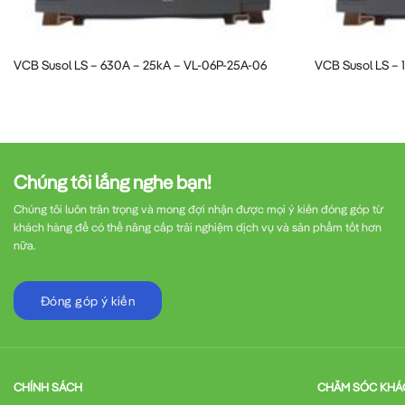
Trọng lượng
: 750kg
Ứng dụng của VCB Susol LS 
VCB Susol LS – 630A – 25kA – VL-06P-25A-06
VCB Susol LS – 
VCB Susol LS VL-06P-20A-20
được ứng dụng rộn
Nhà máy sản xuất quy mô lớn
: Bảo vệ đường
Chúng tôi lắng nghe bạn!
Trạm biến áp phân phối
: Đóng cắt đường dây
Chúng tôi luôn trân trọng và mong đợi nhận được mọi ý kiến đóng góp từ
khách hàng để có thể nâng cấp trải nghiệm dịch vụ và sản phẩm tốt hơn
nữa.
Hệ thống điện khu công nghiệp
: Đảm bảo an
Đóng góp ý kiến
Nhà máy điện
: Bảo vệ hệ thống phát và phân
Công trình hạ tầng quan trọng
: Sân bay, bện
CHÍNH SÁCH
CHĂM SÓC KHÁ