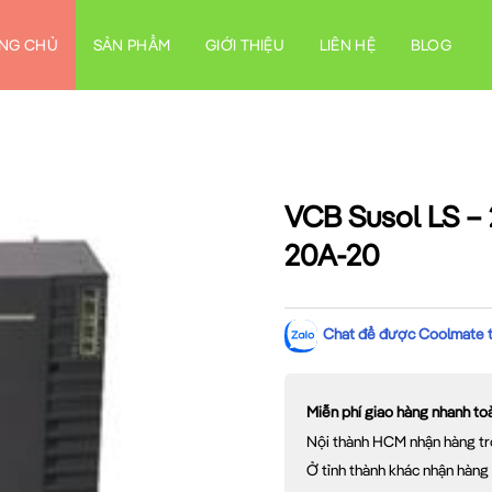
NG CHỦ
SẢN PHẨM
GIỚI THIỆU
LIÊN HỆ
BLOG
VCB Susol LS –
20A-20
Chat để được Coolmate tư
Miễn phí giao hàng nhanh t
Nội thành HCM nhận hàng tr
Ở tỉnh thành khác nhận hàng