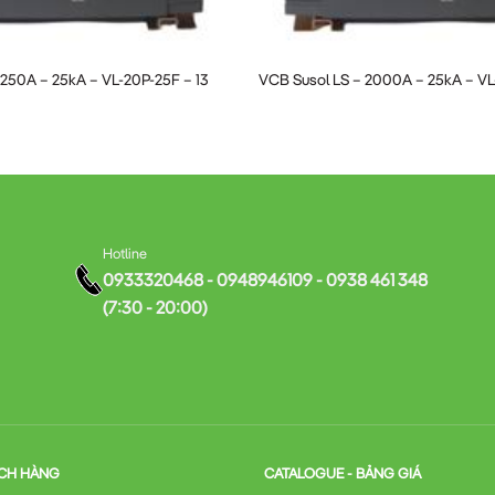
trong các ngành công nghiệp
1250A – 25kA – VL-20P-25F – 13
VCB Susol LS – 2000A – 25kA – V
g rãi trong nhiều lĩnh vực:
 dây cấp điện chính
 trung thế
Hotline
0933320468 - 0948946109 - 0938 461 348
(7:30 - 20:00)
 toàn cho lưới điện nội bộ
 phối điện
h viện, trung tâm dữ liệu
CH HÀNG
CATALOGUE - BẢNG GIÁ