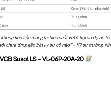
 tốt
Kém (SF6 là khí nhà kính)
ấp
Trung bình
ỏ gọn
Trung bình
hông tiên tiến mang lại hiệu suất vượt trội và độ an t
tôi chưa từng gặp bất kỳ sự cố nào.” – Kỹ sư trưởng, 
ủa VCB Susol LS – VL-06P-20A-20