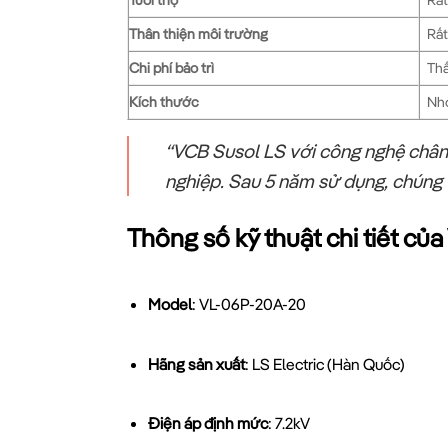
Thân thiện môi trường
Rất
Chi phí bảo trì
Th
Kích thước
Nh
“VCB Susol LS với công nghệ chân k
nghiệp. Sau 5 năm sử dụng, chúng 
Thông số kỹ thuật chi tiết c
Model
: VL-06P-20A-20
Hãng sản xuất
: LS Electric (Hàn Quốc)
Điện áp định mức
: 7.2kV