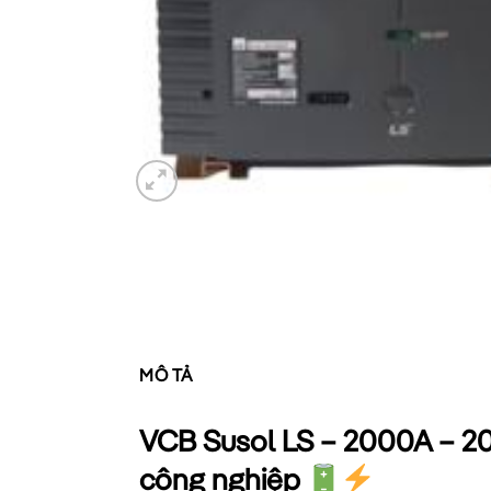
MÔ TẢ
VCB Susol LS – 2000A – 20
công nghiệp