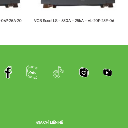
L-06P-25A-20
VCB Susol LS – 630A – 25kA – VL-20P-25F-06
ĐỊA CHỈ LIÊN HỆ