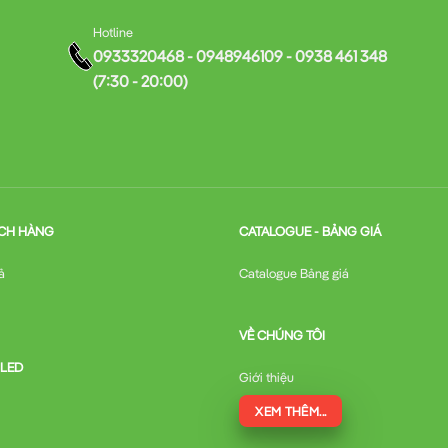
Hotline
0933320468 - 0948946109 - 0938 461 348
(7:30 - 20:00)
CH HÀNG
CATALOGUE - BẢNG GIÁ
ả
Catalogue Bảng giá
VỀ CHÚNG TÔI
 LED
Giới thiệu
XEM THÊM...