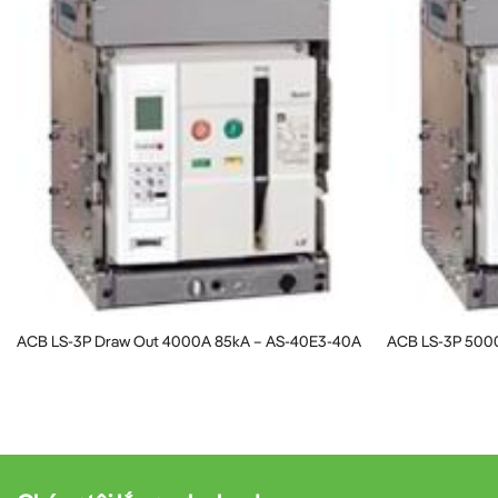
ACB LS-3P Draw Out 4000A 85kA – AS-40E3-40A
ACB LS-3P 500