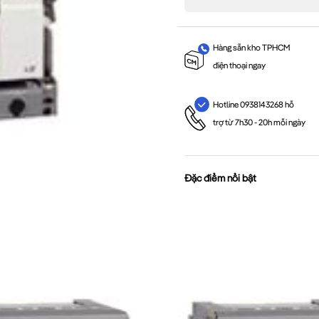
Hàng sẵn kho TPHCM
điện thoại ngay
Hotline 0938143268 hỗ
trợ từ 7h30 - 20h mỗi ngày
Đặc điểm nổi bật