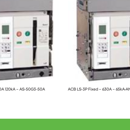
0A 120kA – AS-50G3-50A
ACB LS-3P Fixed – 630A – 65kA-