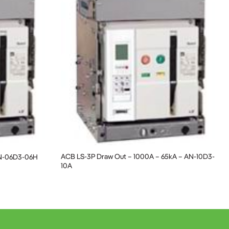
ACB LS-3P Draw Out – 1000A – 65kA – AN-10D3-
AN-06D3-06H
10A