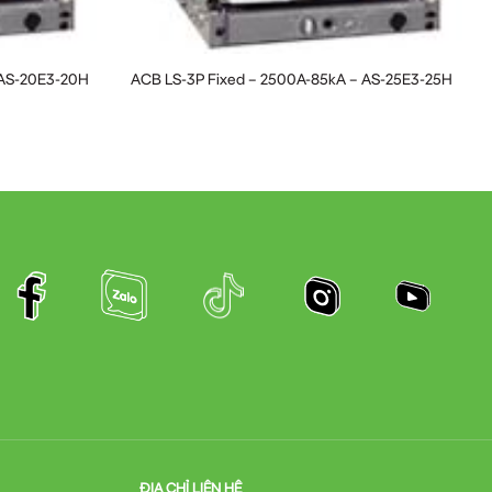
 AS-20E3-20H
ACB LS-3P Fixed – 2500A-85kA – AS-25E3-25H
ĐỊA CHỈ LIÊN HỆ