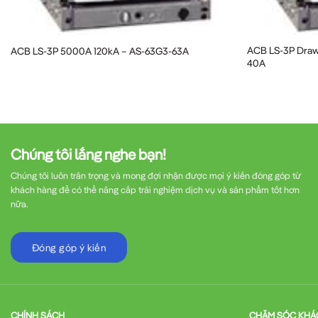
Hiệu suất năng lượng:
Giảm tổn thất điện nă
ACB LS-3P Draw
ACB LS-3P 5000A 120kA – AS-63G3-63A
40A
Dễ dàng lắp đặt:
Thiết kế cố định (Fixed) gi
Khả năng mở rộng:
Có thể tích hợp với hệ 
Hướng Dẫn Lắp Đặt ACB LS-
Chúng tôi lắng nghe bạn!
Việc lắp đặt
ACB LS
cần tuân thủ các quy trình 
Chúng tôi luôn trân trọng và mong đợi nhận được mọi ý kiến đóng góp từ
khách hàng để có thể nâng cấp trải nghiệm dịch vụ và sản phẩm tốt hơn
nữa.
Chuẩn bị:
Kiểm tra thiết bị, đảm bảo không c
Đóng góp ý kiến
Ngắt nguồn:
Đảm bảo nguồn điện đã được ngắ
Định vị:
Lắp đặt ACB vào vị trí cố định trong t
CHÍNH SÁCH
CHĂM SÓC KHÁ