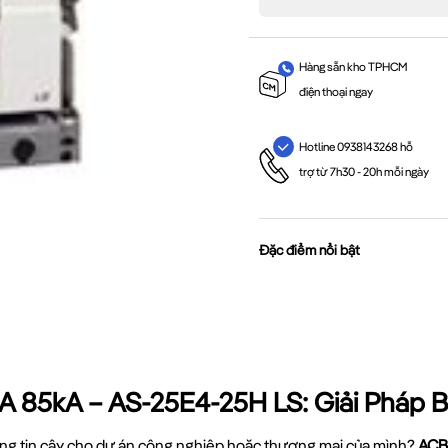
Hàng sẵn kho TPHCM
điện thoại ngay
Hotline 0938143268 hỗ
trợ từ 7h30 - 20h mỗi ngày
Đặc điểm nổi bật
A 85kA – AS-25E4-25H LS: Giải Pháp 
áng tin cậy cho dự án công nghiệp hoặc thương mại của mình?
ACB