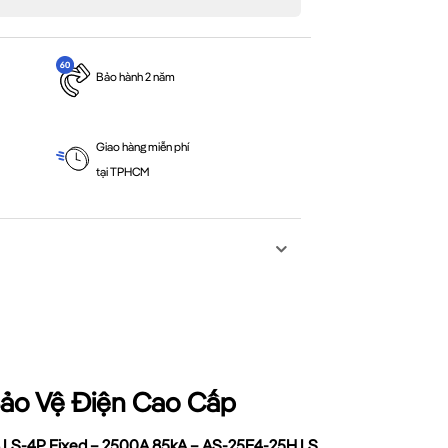
Bảo hành 2 năm
Giao hàng miễn phí
tại TPHCM
Bảo Vệ Điện Cao Cấp
 LS-4P Fixed – 2500A 85kA – AS-25E4-25H LS