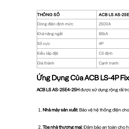
THÔNG SỐ
ACB LS AS-25
Dòng điện định mức
2500A
Khả năng ngắt
85kA
Số cực
4P
Kiểu lắp đặt
Cố định
Giá thành
Cạnh tranh
Ứng Dụng Của ACB LS-4P Fi
ACB LS AS-25E4-25H
được sử dụng rộng rãi tr
Nhà máy sản xuất:
Bảo vệ hệ thống điện cho
Tòa nhà thương mại:
Đảm bảo an toàn cho hệ