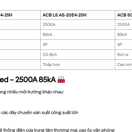
E4-25H
ACB LS AS-20E4-20H
ACB S
2000A
2500A
85kA
80kA
4P
4P
Cố định
Rút ra
Thấp hơn
Cao hơ
xed – 2500A 85kA
ong nhiều môi trường khác nhau:
 các dây chuyền sản xuất công suất lớn
 thống điện của trung tâm thương mại, cao ốc văn phòng