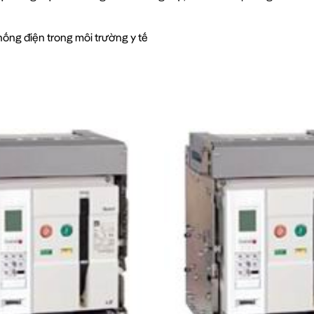
hống điện trong môi trường y tế
iền khỏi các sự cố điện
ng trong các nhà máy điện mặt trời, điện gió
-4P AS-25E4-25H
án của bạn?
n nghiêm ngặt, đảm bảo hoạt động ổn định trong thời gian dài
bảo vệ như quá tải, ngắn mạch, chạm đất, bảo vệ điện áp