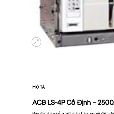
MÔ TẢ
ACB LS-4P Cố Định – 2500
Bạn đang tìm kiếm một giải pháp bảo vệ điện đ