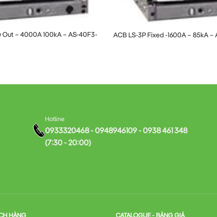
ng, góp phần tiết kiệm chi phí vận hành
 Out – 4000A 100kA – AS-40F3-
ACB LS-3P Fixed -1600A – 85kA –
úp việc lắp đặt trở nên đơn giản và nhanh chóng
thống quản lý điện thông minh (BMS)
4P AS-25E4-25H Đúng Cách
sau để đảm bảo an toàn và hiệu quả:
Hotline
0933320468 - 0948946109 - 0938 461 348
(7:30 - 20:00)
ó hư hỏng và đầy đủ phụ kiện
t hoàn toàn trước khi lắp đặt
ủ điện
CH HÀNG
CATALOGUE - BẢNG GIÁ