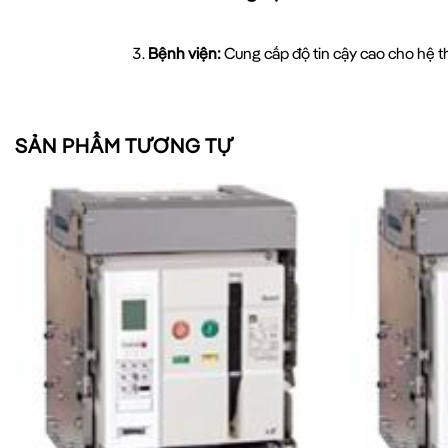
Bệnh viện:
Cung cấp độ tin cậy cao cho hệ t
Trung tâm dữ liệu:
Bảo vệ thiết bị CNTT đắt t
SẢN PHẨM TƯƠNG TỰ
Hệ thống năng lượng tái tạo:
Quản lý điện nă
Lợi Ích Khi Sử Dụng ACB LS
Tại sao nên chọn
ACB LS AS-25E4-25H
cho dự 
Độ tin cậy cao:
Được sản xuất theo tiêu chuẩ
Bảo vệ toàn diện:
Tích hợp nhiều chức năng 