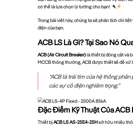
có thể là lựa chọn lý tưởng cho bạn!
Trong bài viết này, chúng ta sẽ phân tích chi tiết 
điện của bạn.
ACB LS Là Gì? Tại Sao Nó Qu
ACB (Air Circuit Breaker)
là thiết bị đóng cắt v
MCCB thông thường, ACB được thiết kế để xử l
“ACB là trái tim của hệ thống phân 
các sự cố điện nghiêm trọng.”
Đặc Điểm Kỹ Thuật Của ACB 
Thiết bị
ACB LS AS-25E4-25H
sở hữu nhiều thô