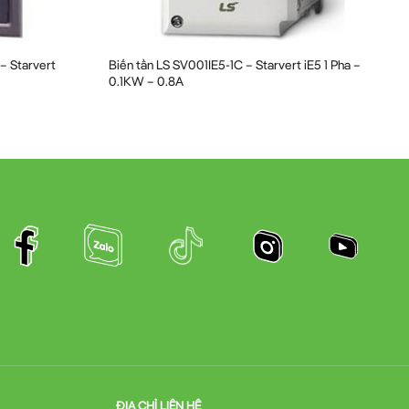
 – Starvert
Biến tần LS SV001IE5-1C – Starvert iE5 1 Pha –
0.1KW – 0.8A
ĐỊA CHỈ LIÊN HỆ