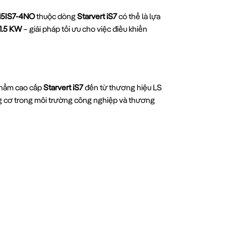
015IS7-4NO
thuộc dòng
Starvert iS7
có thể là lựa
 1.5 KW
– giải pháp tối ưu cho việc điều khiển
phẩm cao cấp
Starvert iS7
đến từ thương hiệu LS
ng cơ trong môi trường công nghiệp và thương