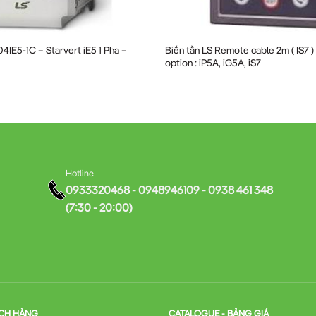
ng và kiểm soát lưu lượng chính xác
ệm năng lượng
4IE5-1C – Starvert iE5 1 Pha –
Biến tần LS Remote cable 2m ( IS7 )
option : iP5A, iG5A, iS7
ổi thọ hệ thống
ứng dụng đòi hỏi độ chính xác cao
Hotline
g gió linh hoạt
0933320468 - 0948946109 - 0938 461 348
(7:30 - 20:00)
nh Biến tần LS SV0015IS7-4NO
oàn, bạn nên tuân thủ các bước sau:
CH HÀNG
CATALOGUE - BẢNG GIÁ