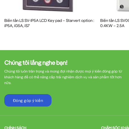
Hệ thống bơm và quạt
: Tối ưu hóa năng lượ
Máy nén khí
: Điều khiển hiệu quả và tiết ki
Biến tần LS SV-IP5A LCD Key pad – Starvert option :
Biến tần LS SV00
iP5A, iG5A, iS7
0.4KW – 2.5A
Băng tải
: Điều khiển tốc độ mềm mại, tăng tu
Máy công cụ
: Điều khiển chính xác cho các 
Chúng tôi lắng nghe bạn!
Hệ thống HVAC
: Điều khiển nhiệt độ và thôn
Chúng tôi luôn trân trọng và mong đợi nhận được mọi ý kiến đóng góp từ
khách hàng để có thể nâng cấp trải nghiệm dịch vụ và sản phẩm tốt hơn
nữa.
Hướng dẫn lắp đặt và vận hà
Đóng góp ý kiến
Các bước lắp đặt cơ bản
Để đảm bảo biến tần hoạt động hiệu quả và an t
CHÍNH SÁCH
CHĂM SÓC KHÁ