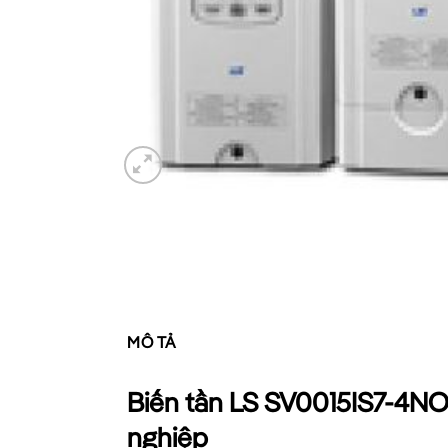
MÔ TẢ
Biến tần LS SV0015IS7-4NO 
nghiệp