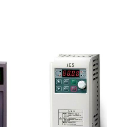
DÒNG S100
1.5 KW
5.5A
Có
400Hz
RS-485, Ethernet
150%/1 phút