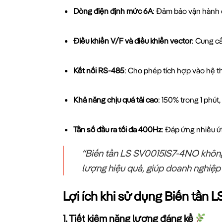
Dòng điện định mức 6A
: Đảm bảo vận hành 
Điều khiển V/F và điều khiển vector
: Cung cấ
Kết nối RS-485
: Cho phép tích hợp vào hệ t
Khả năng chịu quá tải cao
: 150% trong 1 phú
Tần số đầu ra tối đa 400Hz
: Đáp ứng nhiều ứ
“Biến tần LS SV0015IS7-4NO không c
lượng hiệu quả, giúp doanh nghiệp 
Lợi ích khi sử dụng Biến tần
1. Tiết kiệm năng lượng đáng kể