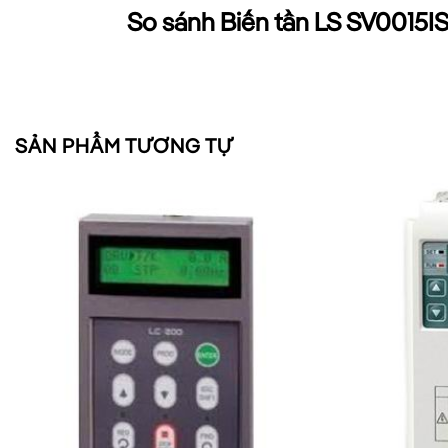
So sánh Biến tần LS SV0015I
THÔNG SỐ
LS 
Công suất
1.5 
SẢN PHẨM TƯƠNG TỰ
Dòng điện
6A
Điều khiển vector
Có
Tần số đầu ra tối đa
400
Kết nối mạng
RS-4
Quá tải
150%
Ứng dụng của Biến tần LS S
Biến tần LS 1.5 KW
được ứng dụng rộng rãi tron