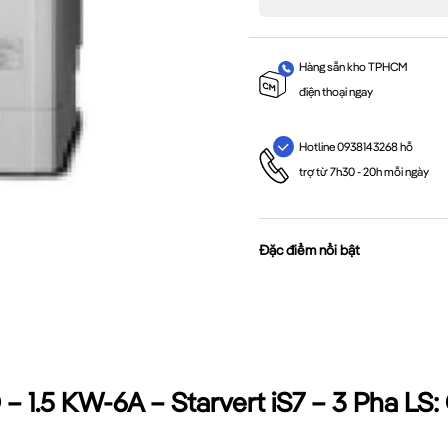
Hàng sẵn kho TPHCM
điện thoại ngay
Hotline 0938143268 hỗ
trợ từ 7h30 - 20h mỗi ngày
Đặc điểm nổi bật
– 1.5 KW-6A – Starvert iS7 – 3 Pha LS: