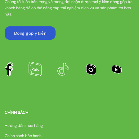
Chúng tôi luôn trân trọng và mong đợi nhận được mọi ý kiến đóng góp từ
Ethernet IP
khách hàng để có thể nâng cấp trải nghiệm dịch vụ và sản phẩm tốt hơn
nữa.
4. Tính linh hoạt trong ứng dụng
Với công suất
11KW
, biến tần SV0110IS7-4NOFD phù hợp với
Đóng góp ý kiến
nhiều ứng dụng trong công nghiệp như:
Hệ thống bơm nước
Hệ thống quạt thông gió
Máy nén khí
CHÍNH SÁCH
Băng tải
Hướng dẫn mua hàng
Máy gia công cơ khí
Chính sách bảo hành