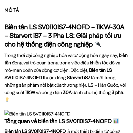
MÔ TẢ
Biến tần LS SV0110IS7-4NOFD – 11KW-30A
– Starvert iS7 – 3 Pha LS: Giải pháp tối ưu
cho hệ thống điện công nghiệp
Trong thời đại công nghiệp hóa và tự động hóa ngày nay,
biến
tần
đóng vai trò quan trọng trong việc điều khiển tốc độ và
mô-men xoắn của động cơ điện. Đặc biệt,
Biến tần LS
SV0110IS7-4NOFD
thuộc dòng
Starvert iS7
là một trong
những sản phẩm nổi bật của thương hiệu LS – Hàn Quốc, với
công suất
11KW
và dòng điện
30A
dành cho hệ thống
3 pha
.
Tổng quan về biến tần LS SV0110IS7-4NOFD
Biến tần LS SV0110IS7-4NOFD
là một thiết bị điện tử công