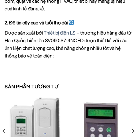
bơm, quạt và các hệ thống HVAC, thiết bị này mang lại hiệu
quả kinh tế đáng kể.
2. Độ tin cậy cao và tuổi thọ dài
Được sản xuất bởi
Thiết bị điện LS
– thương hiệu hàng đầu từ
Hàn Quốc, biến tần SV0110IS7-4NOFD được thiết kế với các
linh kiện chất lượng cao, khả năng chống nhiễu tốt và hệ
thống bảo vệ toàn diện:
Bảo vệ quá dòng
SẢN PHẨM TƯƠNG TỰ
Bảo vệ quá áp
Bảo vệ thấp áp
Bảo vệ quá nhiệt