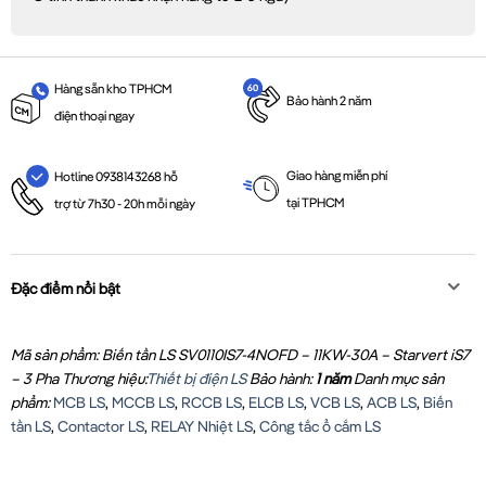
Hàng sẵn kho TPHCM
Bảo hành 2 năm
điện thoại ngay
Giao hàng miễn phí
Hotline 0938143268 hỗ
tại TPHCM
trợ từ 7h30 - 20h mỗi ngày
Đặc điểm nổi bật
Mã sản phẩm: Biến tần LS SV0110IS7-4NOFD – 11KW-30A – Starvert iS7
– 3 Pha
Thương hiệu:
Thiết bị điện LS
Bảo hành:
1 năm
Danh mục sản
phẩm:
MCB LS
,
MCCB LS
,
RCCB LS
,
ELCB LS
,
VCB LS
,
ACB LS
,
Biến
tần LS
,
Contactor LS
,
RELAY Nhiệt LS
,
Công tắc ổ cắm LS