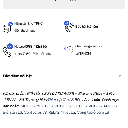
Hàng sẵn kho TPHCM
Bảo hành 2 năm
điện thoại ngay
Giao hàng miễn phí
Hotline 0938143268 hỗ
tại TPHCM
trợ từ 7h30 - 20h mỗi ngày
Đặc điểm nổi bật
Mã sản phẩm: Biến tần LS SV015IG5A-2FB – Starvert iG5A – 3 Pha
-1.5KW – 8A
Thương hiệu:
Thiết bị điện LS
Bảo hành:
1 năm
Danh mục
sản phẩm:
MCB LS
,
MCCB LS
,
RCCB LS
,
ELCB LS
,
VCB LS
,
ACB LS
,
Biến tần LS
,
Contactor LS
,
RELAY Nhiệt LS
,
Công tắc ổ cắm LS