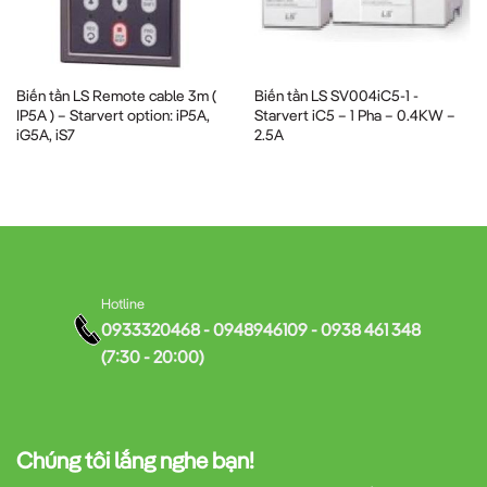
Hệ thống bơm nước:
Điều khiển tốc độ bơm theo nhu cầu
thực tế, tiết kiệm điện năng đáng kể.
Biến tần LS Remote cable 3m (
Biến tần LS SV004iC5-1 -
IP5A ) – Starvert option: iP5A,
Starvert iC5 – 1 Pha – 0.4KW –
Hệ thống quạt thông gió:
Điều chỉnh lưu lượng gió phù
iG5A, iS7
2.5A
hợp với yêu cầu môi trường.
Dây chuyền sản xuất:
Kiểm soát chính xác tốc độ các thiết
bị trong dây chuyền.
Hotline
Máy nén khí:
Tối ưu hóa hoạt động của máy nén, giảm tiêu
0933320468 - 0948946109 - 0938 461 348
thụ điện năng.
(7:30 - 20:00)
Máy công cụ:
Điều khiển tốc độ cắt, phay, tiện với độ chính
xác cao.
Chúng tôi lắng nghe bạn!