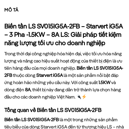
MÔ TẢ
Biến tần LS SV015IG5A-2FB – Starvert iG5A
– 3 Pha -1.5KW – 8A LS: Giải pháp tiết kiệm
năng lượng tối ưu cho doanh nghiệp
Trong thời đại công nghiệp hóa hiện đại, việc tối ưu hóa năng
lượng và nâng cao hiệu suất hoạt động của thiết bị điện là ưu
tiên hàng đầu của mọi doanh nghiệp.
Biến tần LS SV015IG5A-
2FB
thuộc dòng
Starvert iG5A
là một sản phẩm nổi bật đáp
ứng hoàn hảo những yêu cầu này. Với công suất
1.5KW
và
dòng điện
8A
, thiết bị này đang dần trở thành lựa chọn hàng
đầu cho các doanh nghiệp Việt Nam.
Tổng quan về Biến tần LS SV015IG5A-2FB
Biến tần LS SV015IG5A-2FB
là một trong những sản phẩm
tiêu biểu của dòng Starvert iG5A đến từ thương hiệu LS – nhà