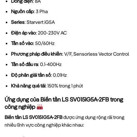
Dòng điện
: 8A
Nguồn cấp
: 3 Pha
Series
: Starvert iG5A
Điện áp vào
: 200-230V AC
Tần số vào
: 50/60Hz
Phương pháp điều khiển
: V/F, Sensorless Vector Control
Tần số đầu ra
: 0.1-400Hz
Độ phân giải tần số
: 0.01Hz
Khả năng quá tải
: 150% trong 1 phút
Ứng dụng của Biến tần LS SV015IG5A-2FB trong
công nghiệp
Biến tần LS SV015IG5A-2FB
được ứng dụng rộng rãi trong
nhiều lĩnh vực công nghiệp khác nhau: