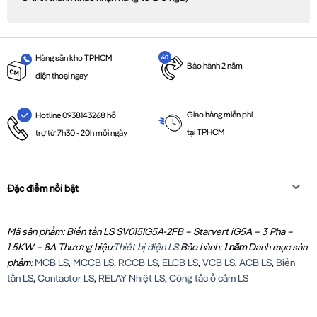
Hàng sẵn kho TPHCM
Bảo hành 2 năm
điện thoại ngay
Giao hàng miễn phí
Hotline 0938143268 hỗ
tại TPHCM
trợ từ 7h30 - 20h mỗi ngày
Đặc điểm nổi bật
Mã sản phẩm: Biến tần LS SV015IG5A-2FB – Starvert iG5A – 3 Pha –
1.5KW – 8A
Thương hiệu:
Thiết bị điện LS
Bảo hành:
1 năm
Danh mục sản
phẩm:
MCB LS
,
MCCB LS
,
RCCB LS
,
ELCB LS
,
VCB LS
,
ACB LS
,
Biến
tần LS
,
Contactor LS
,
RELAY Nhiệt LS
,
Công tắc ổ cắm LS