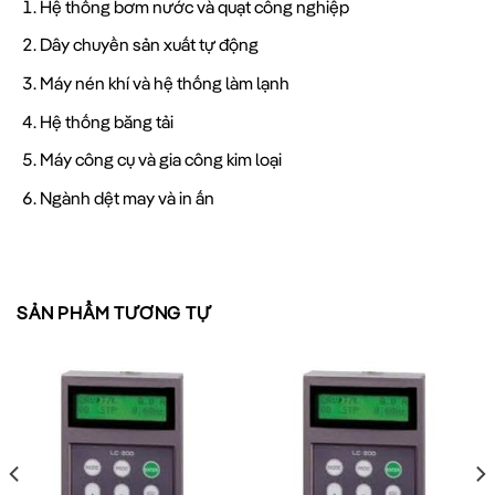
Hệ thống bơm nước và quạt công nghiệp
Dây chuyền sản xuất tự động
Máy nén khí và hệ thống làm lạnh
Hệ thống băng tải
Máy công cụ và gia công kim loại
Ngành dệt may và in ấn
So sánh Biến tần LS SV015IG5A-2FB với các dòng
biến tần khác
SẢN PHẨM TƯƠNG TỰ
LS
BIẾN TẦN
BIẾN TẦN ABB
THÔNG
SV015IG5A-
SCHNEIDER
TƯƠNG
SỐ
2FB
TƯƠNG ĐƯƠNG
ĐƯƠNG
Công
1.5KW
1.5KW
1.5KW
suất
Dòng
8A
7.5A
7.8A
điện