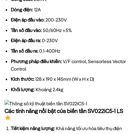
Dòng điện:
12A
Điện áp đầu vào:
200-230V
Tần số đầu vào:
50/60Hz ±5%
Điện áp đầu ra:
0-230V
Tần số đầu ra:
0.1-400Hz
Phương pháp điều khiển:
V/F control, Sensorless Vector
Control
Kích thước:
128 x 190 x 145mm (W x H x D)
Khối lượng:
Khoảng 2.4kg
Các tính năng nổi bật của biến tần SV022iC5-1 LS
Tiết kiệm năng lượng:
Khả năng tối ưu hóa tiêu thụ điện