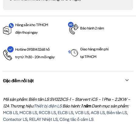
Hàng sẵn kho TPHCM
Bảo hành 2 năm
điện thoại ngay
Giao hàng miễn phí
Hotline 0938143268 hỗ
tại TPHCM
trợ từ 7h30 - 20h mỗi ngày
Đặc điểm nổi bật
Mã sản phẩm: Biến tần LS SV022iC5-1 – Starvert iC5 – 1 Pha – 2.2KW –
12A
Thương hiệu:
Thiết bị điện LS
Bảo hành:
1 năm
Danh mục sản phẩm:
MCB LS
,
MCCB LS
,
RCCB LS
,
ELCB LS
,
VCB LS
,
ACB LS
,
Biến tần LS
,
Contactor LS
,
RELAY Nhiệt LS
,
Công tắc ổ cắm LS