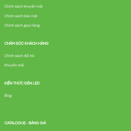
Chuẩn bị vị trí lắp đặt:
Đảm bảo không gian thông thoáng,
Chính sách khuyến mãi
tránh bụi, ẩm và nhiệt độ cao.
Chính sách bảo mật
Kiểm tra nguồn điện:
Xác nhận nguồn cung cấp phù hợp
Chính sách giao hàng
với thông số 1 pha, 200-230V.
Kết nối dây điện:
Đấu nối đúng cực đầu vào (R, S) và đầu ra
CHĂM SÓC KHÁCH HÀNG
(U, V, W) theo hướng dẫn.
Chính sách đổi trả
Kết nối động cơ:
Đảm bảo động cơ phù hợp với công suất
biến tần (≤ 2.2kW).
Khuyến mãi
Kết nối điều khiển:
Đấu nối các tín hiệu điều khiển (nếu
cần).
KIẾN THỨC ĐÈN LED
Kiểm tra trước khi cấp nguồn:
Đảm bảo tất cả kết nối chắc
Blog
chắn và đúng quy cách.
Cấu hình ban đầu:
Thiết lập thông số động cơ:
Nhập thông số từ nhãn động
CATALOGUE - BẢNG GIÁ
cơ (công suất, điện áp, dòng điện định mức).