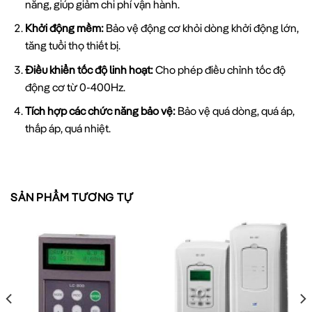
năng, giúp giảm chi phí vận hành.
Khởi động mềm:
Bảo vệ động cơ khỏi dòng khởi động lớn,
tăng tuổi thọ thiết bị.
Điều khiển tốc độ linh hoạt:
Cho phép điều chỉnh tốc độ
động cơ từ 0-400Hz.
Tích hợp các chức năng bảo vệ:
Bảo vệ quá dòng, quá áp,
thấp áp, quá nhiệt.
Giao diện thân thiện:
Bảng điều khiển LED dễ sử dụng,
nhiều tham số cài đặt.
Truyền thông đa dạng:
Hỗ trợ các giao thức RS-485,
SẢN PHẨM TƯƠNG TỰ
Modbus RTU.
Lọc nhiễu EMC:
Giảm nhiễu điện từ, đảm bảo hệ thống
hoạt động ổn định.
So sánh biến tần SV022iC5-1 với các dòng biến tần
khác