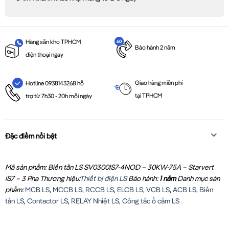
Hàng sẵn kho TPHCM
Bảo hành 2 năm
điện thoại ngay
Giao hàng miễn phí
Hotline 0938143268 hỗ
tại TPHCM
trợ từ 7h30 - 20h mỗi ngày
Đặc điểm nổi bật
Mã sản phẩm: Biến tần LS SV0300IS7-4NOD – 30KW-75A – Starvert
iS7 – 3 Pha
Thương hiệu:
Thiết bị điện LS
Bảo hành:
1 năm
Danh mục sản
phẩm:
MCB LS
,
MCCB LS
,
RCCB LS
,
ELCB LS
,
VCB LS
,
ACB LS
,
Biến
tần LS
,
Contactor LS
,
RELAY Nhiệt LS
,
Công tắc ổ cắm LS