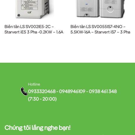
khiển vector không cảm biến (Sensorless Vector Control)
hiện đại, cho phép:
Biến tần LS SV002IE5-2C –
Biến tần LS SV0055IS7-4NO –
Starvert iE5 3 Pha -0.2KW – 1.6A
5.5KW-16A – Starvert iS7 – 3 Pha
Điều khiển tốc độ chính xác ±0.5% ngay cả khi không có
encoder
Mô-men khởi động mạnh mẽ ngay từ tần số thấp
Phản ứng nhanh với sự thay đổi tải
Hotline
0933320468 - 0948946109 - 0938 461 348
Tích hợp PID controller cho các ứng dụng điều khiển quy
(7:30 - 20:00)
trình
3. Tính năng bảo vệ toàn diện
Chúng tôi lắng nghe bạn!
Biến tần SV0300IS7-4NOD
được thiết kế với nhiều lớp bảo