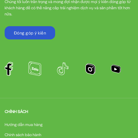
Chúng tôi luôn trân trọng và mong đợi nhận được mọi ý kiến đóng góp từ
vệ:
khách hàng để có thể nâng cấp trải nghiệm dịch vụ và sản phẩm tốt hơn
nữa.
Bảo vệ quá tải động cơ
Đóng góp ý kiến
Bảo vệ quá áp/thấp áp
Bảo vệ quá nhiệt
Chống ngắn mạch đầu ra
Phát hiện lỗi nối đất
CHÍNH SÁCH
Tự động khởi động lại sau lỗi
Hướng dẫn mua hàng
4. Giao diện người dùng thân thiện
Chính sách bảo hành