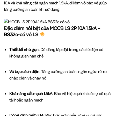
10A và khả năng cắt ngắn mạch 1.5kA, đi kèm vỏ bảo vệ giúp
tăng cường an toàn khi sử dụng.
Đặc điểm nổi bật của MCCB LS 2P 10A 1.5kA –
BS32c-có vỏ LS
Thiết kế nhỏ gọn:
Dễ dàng lắp đặt trong các tủ điện có
không gian hạn chế
Vỏ bọc cách điện:
Tăng cường an toàn, ngăn ngừa rủi ro
chập điện và cháy nổ
Khả năng cắt mạch 1.5kA:
Bảo vệ hiệu quả khi có sự cố quá
tải hoặc ngắn mạch
Dòng định mức 10A:
Phù hợp với nhiều ứng dụng dân