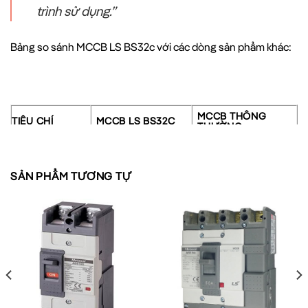
trình sử dụng.”
Bảng so sánh MCCB LS BS32c với các dòng sản phẩm khác:
MCCB THÔNG
TIÊU CHÍ
MCCB LS BS32C
THƯỜNG
Khả năng ngắt
1.5kA
1.0kA
mạch
SẢN PHẨM TƯƠNG TỰ
Thiết kế vỏ bọc
Có vỏ bảo vệ
Tùy mẫu
Trên 10.000 lần
Tuổi thọ sử dụng
5.000-8.000 lần
đóng/cắt
Chỉ thị trạng thái
Rõ ràng, trực quan
Đơn giản
Độ tin cậy
Rất cao
Trung bình
Ứng dụng thực tế của MCCB LS 2P 10A 1.5kA