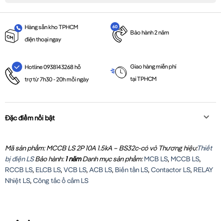
Hàng sẵn kho TPHCM
Bảo hành 2 năm
điện thoại ngay
Giao hàng miễn phí
Hotline 0938143268 hỗ
tại TPHCM
trợ từ 7h30 - 20h mỗi ngày
Đặc điểm nổi bật
Mã sản phẩm: MCCB LS 2P 10A 1.5kA – BS32c-có vỏ
Thương hiệu:
Thiết
bị điện LS
Bảo hành:
1 năm
Danh mục sản phẩm:
MCB LS
,
MCCB LS
,
RCCB LS
,
ELCB LS
,
VCB LS
,
ACB LS
,
Biến tần LS
,
Contactor LS
,
RELAY
Nhiệt LS
,
Công tắc ổ cắm LS