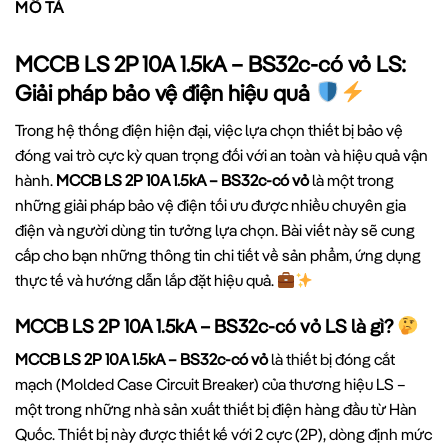
MÔ TẢ
MCCB LS 2P 10A 1.5kA – BS32c-có vỏ LS:
Giải pháp bảo vệ điện hiệu quả
Trong hệ thống điện hiện đại, việc lựa chọn thiết bị bảo vệ
đóng vai trò cực kỳ quan trọng đối với an toàn và hiệu quả vận
hành.
MCCB LS 2P 10A 1.5kA – BS32c-có vỏ
là một trong
những giải pháp bảo vệ điện tối ưu được nhiều chuyên gia
điện và người dùng tin tưởng lựa chọn. Bài viết này sẽ cung
cấp cho bạn những thông tin chi tiết về sản phẩm, ứng dụng
thực tế và hướng dẫn lắp đặt hiệu quả.
MCCB LS 2P 10A 1.5kA – BS32c-có vỏ LS là gì?
MCCB LS 2P 10A 1.5kA – BS32c-có vỏ
là thiết bị đóng cắt
mạch (Molded Case Circuit Breaker) của thương hiệu LS –
một trong những nhà sản xuất thiết bị điện hàng đầu từ Hàn
Quốc. Thiết bị này được thiết kế với 2 cực (2P), dòng định mức