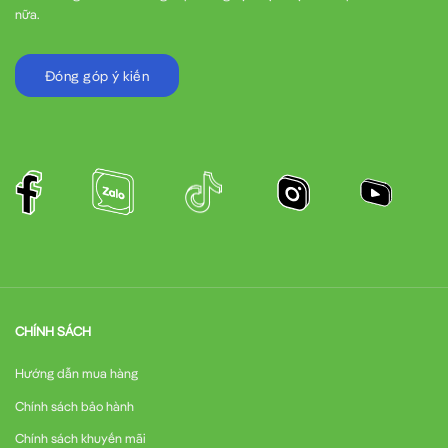
Hệ thống điện mặt trời quy mô nhỏ:
Bảo vệ các mạch điện
nữa.
trong hệ thống năng lượng tái tạo
Đóng góp ý kiến
Hướng dẫn lắp đặt MCCB LS 2P 10A đúng kỹ thuật
Để đảm bảo hiệu quả hoạt động tối ưu và an toàn, việc lắp đặt
MCCB LS BS32c
cần tuân thủ các bước sau:
Các bước lắp đặt cơ bản:
Chuẩn bị:
Ngắt nguồn điện chính trước khi tiến hành lắp
đặt
CHÍNH SÁCH
Vị trí lắp đặt:
Chọn vị trí phù hợp trong tủ điện, đảm bảo
Hướng dẫn mua hàng
không gian thao tác
Chính sách bảo hành
Chính sách khuyến mãi