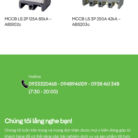
MCCB LS BS32c
được ứng dụng rộng rãi trong nhiều lĩnh
vực:
MCCB LS 2P 125A 85kA –
MCCB LS 3P 250A 42kA –
ABS102c
ABS203c
Hệ thống điện dân dụng:
Bảo vệ các mạch điện trong nhà,
căn hộ
Văn phòng, cửa hàng:
Đảm bảo an toàn cho thiết bị văn
phòng và hệ thống chiếu sáng
Hotline
0933320468 - 0948946109 - 0938 461 348
Nhà xưởng quy mô nhỏ:
Bảo vệ các máy móc và thiết bị
(7:30 - 20:00)
công nghiệp nhẹ
Hệ thống điều khiển:
Là thành phần quan trọng trong tủ
Chúng tôi lắng nghe bạn!
điều khiển tự động
Chúng tôi luôn trân trọng và mong đợi nhận được mọi ý kiến đóng góp từ
khách hàng để có thể nâng cấp trải nghiệm dịch vụ và sản phẩm tốt hơn