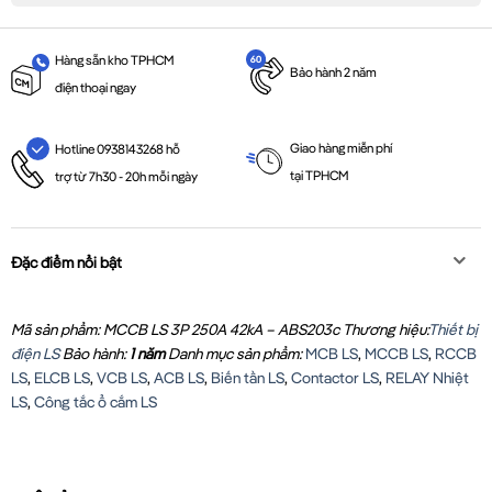
Hàng sẵn kho TPHCM
Bảo hành 2 năm
điện thoại ngay
Giao hàng miễn phí
Hotline 0938143268 hỗ
tại TPHCM
trợ từ 7h30 - 20h mỗi ngày
Đặc điểm nổi bật
Mã sản phẩm: MCCB LS 3P 250A 42kA – ABS203c
Thương hiệu:
Thiết bị
điện LS
Bảo hành:
1 năm
Danh mục sản phẩm:
MCB LS
,
MCCB LS
,
RCCB
LS
,
ELCB LS
,
VCB LS
,
ACB LS
,
Biến tần LS
,
Contactor LS
,
RELAY Nhiệt
LS
,
Công tắc ổ cắm LS