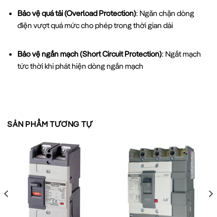
Bảo vệ quá tải (Overload Protection)
: Ngăn chặn dòng
điện vượt quá mức cho phép trong thời gian dài
Bảo vệ ngắn mạch (Short Circuit Protection)
: Ngắt mạch
tức thời khi phát hiện dòng ngắn mạch
Bảo vệ chạm đất (Ground Fault Protection)
: Tùy chọn thêm
để bảo vệ khi có dòng rò xuống đất
SẢN PHẨM TƯƠNG TỰ
3. Thiết Kế Compact và Tiện Dụng
MCCB LS ABS203c có thiết kế nhỏ gọn, dễ dàng lắp đặt trong
tủ điện công nghiệp. Nút test và chỉ thị trạng thái rõ ràng giúp
việc vận hành và bảo trì trở nên đơn giản.
4. Độ Tin Cậy Cao