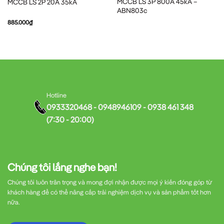
MCCB LS 3P 800A 45kA –
MCCB LS 2P 20A 35kA
ABN803c
885.000
₫
Hotline
0933320468 - 0948946109 - 0938 461 348
(7:30 - 20:00)
Chúng tôi lắng nghe bạn!
Chúng tôi luôn trân trọng và mong đợi nhận được mọi ý kiến đóng góp từ
khách hàng để có thể nâng cấp trải nghiệm dịch vụ và sản phẩm tốt hơn
nữa.