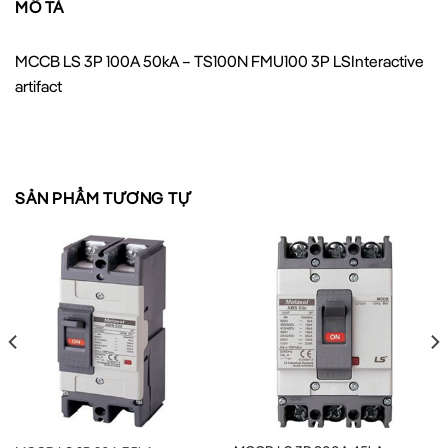
MÔ TẢ
MCCB LS 3P 100A 50kA – TS100N FMU100 3P LSInteractive
artifact
SẢN PHẨM TƯƠNG TỰ