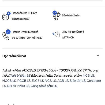
Hàng sẵn kho TPHCM
Bảo hành 2 năm
điện thoại ngay
Giao hàng miễn phí
Hotline 0938143268 hỗ
tại TPHCM
trợ từ 7h30 - 20h mỗi ngày
Đặc điểm nổi bật
Mã sản phẩm: MCCB LS 3P 100A 50kA – TS100N FMU100 3P
Thương
hiệu:
Thiết bị điện LS
Bảo hành:
1 năm
Danh mục sản phẩm:
MCB LS
,
MCCB LS
,
RCCB LS
,
ELCB LS
,
VCB LS
,
ACB LS
,
Biến tần LS
,
Contactor
LS
,
RELAY Nhiệt LS
,
Công tắc ổ cắm LS