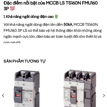
Đặc điểm nổi bật của MCCB LS TS160N FMU160
3P
1. Khả năng ngắt dòng điện cao
Với khả năng ngắt dòng điện lên đến
50kA
, MCCB TS160N
FMU160 3P LS có thể bảo vệ hệ thống điện khỏi những dòng
ngắn mạch cực lớn, đảm bảo an toàn tuyệt đối cho thiết bị và
con người.
2. Cơ cấu bảo vệ đa dạng
SẢN PHẨM TƯƠNG TỰ
MCCB TS160N FMU160 3P được trang bị các cơ cấu bảo vệ
hiện đại:
Bảo vệ quá tải (Overload protection):
Bảo vệ mạch điện
khỏi dòng điện vượt quá mức định mức trong thời gian dài