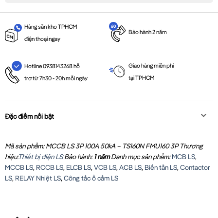
Hàng sẵn kho TPHCM
Bảo hành 2 năm
điện thoại ngay
Giao hàng miễn phí
Hotline 0938143268 hỗ
tại TPHCM
trợ từ 7h30 - 20h mỗi ngày
Đặc điểm nổi bật
Mã sản phẩm: MCCB LS 3P 100A 50kA – TS160N FMU160 3P
Thương
hiệu:
Thiết bị điện LS
Bảo hành:
1 năm
Danh mục sản phẩm:
MCB LS
,
MCCB LS
,
RCCB LS
,
ELCB LS
,
VCB LS
,
ACB LS
,
Biến tần LS
,
Contactor
LS
,
RELAY Nhiệt LS
,
Công tắc ổ cắm LS