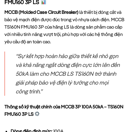
FMU160 3P LS
MCCB (Molded Case Circuit Breaker)
là thiết bị đóng cắt và
bảo vệ mạch điện được đúc trong vỏ nhựa cách điện. MCCB
TS160N FMU160 3P của hãng LS là dòng sản phẩm cao cấp
với nhiều tính năng vượt trội, phù hợp với các hệ thống điện
yêu cầu độ an toàn cao.
“Sự kết hợp hoàn hảo giữa thiết kế nhỏ gọn
và khả năng ngắt dòng điện cực lớn lên đến
50kA làm cho MCCB LS TS160N trở thành
giải pháp bảo vệ điện lý tưởng cho mọi
công trình.”
Thông số kỹ thuật chính của MCCB 3P 100A 50kA – TS160N
FMU160 3P LS
Dòng điện định mức:
100A