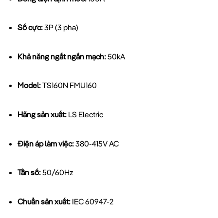
Số cực:
3P (3 pha)
Khả năng ngắt ngắn mạch:
50kA
Model:
TS160N FMU160
Hãng sản xuất:
LS Electric
Điện áp làm việc:
380-415V AC
Tần số:
50/60Hz
Chuẩn sản xuất:
IEC 60947-2