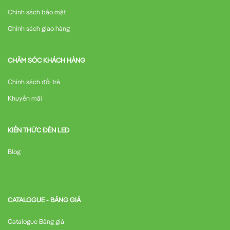
Giá thành
Thấp-Trung bình
chất lượng)
Chính sách bảo mật
Ứng dụng của MCCB 3P 100A 50kA – TS160N
Chính sách giao hàng
FMU160 3P LS
MCCB LS TS160N FMU160 3P được ứng dụng rộng rãi trong
CHĂM SÓC KHÁCH HÀNG
nhiều lĩnh vực:
Chính sách đổi trả
1. Công nghiệp
Khuyến mãi
Bảo vệ mạch điện cho máy móc sản xuất
KIẾN THỨC ĐÈN LED
Blog
Hệ thống phân phối điện trong nhà máy
Bảo vệ động cơ công suất lớn
CATALOGUE - BẢNG GIÁ
2. Thương mại
Catalogue Bảng giá