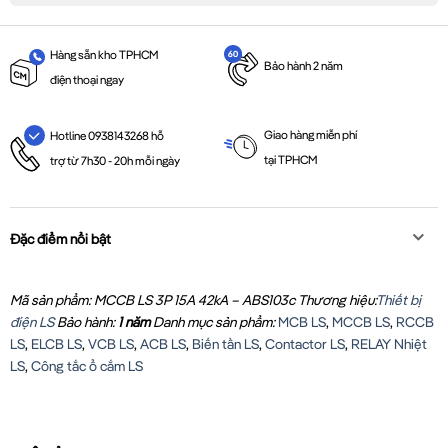
Hàng sẵn kho TPHCM
Bảo hành 2 năm
điện thoại ngay
Giao hàng miễn phí
Hotline 0938143268 hỗ
tại TPHCM
trợ từ 7h30 - 20h mỗi ngày
Đặc điểm nổi bật
Mã sản phẩm: MCCB LS 3P 15A 42kA – ABS103c
Thương hiệu:
Thiết bị
điện LS
Bảo hành:
1 năm
Danh mục sản phẩm:
MCB LS
,
MCCB LS
,
RCCB
LS
,
ELCB LS
,
VCB LS
,
ACB LS
,
Biến tần LS
,
Contactor LS
,
RELAY Nhiệt
LS
,
Công tắc ổ cắm LS