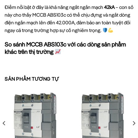
Điểm nổi bật ở đây là khả năng ngắt ngắn mạch
42kA
– con số
này cho thấy MCCB ABS103c có thể chịu đựng và ngắt dòng
điện ngắn mạch lên đến 42.000A, đảm bảo an toàn tuyệt đối
ngay cả trong trường hợp sự cố nghiêm trọng.
So sánh MCCB ABS103c với các dòng sản phẩm
khác trên thị trường
SẢN PHẨM TƯƠNG TỰ
MCCB
MCCB ABS103C
TIÊU CHÍ
THÔNG
MCB
LS
THƯỜNG
Khả năng
ngắt ngắn
42kA
10-25kA
6-10kA
mạch
Phạm vi
15A-800A
15A-1600A
1A-125A
dòng điện
Độ bền cơ
5.000-