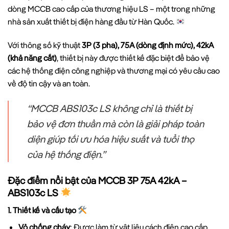
dòng MCCB cao cấp của thương hiệu LS – một trong những
nhà sản xuất thiết bị điện hàng đầu từ Hàn Quốc.
Với thông số kỹ thuật
3P (3 pha), 75A (dòng định mức), 42kA
(khả năng cắt)
, thiết bị này được thiết kế đặc biệt để bảo vệ
các hệ thống điện công nghiệp và thương mại có yêu cầu cao
về độ tin cậy và an toàn.
“MCCB ABS103c LS không chỉ là thiết bị
bảo vệ đơn thuần mà còn là giải pháp toàn
diện giúp tối ưu hóa hiệu suất và tuổi thọ
của hệ thống điện.”
Đặc điểm nổi bật của MCCB 3P 75A 42kA –
ABS103c LS
1. Thiết kế và cấu tạo
Vỏ chống cháy
: Được làm từ vật liệu cách điện cao cấp,