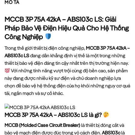
MÔ TẢ
MCCB 3P 75A 42kA – ABS103c LS: Giải
Pháp Bảo Vệ Điện Hiệu Quả Cho Hệ Thống
Công Nghiệp
Trong thế giới thiết bị điện công nghiệp,
MCCB 3P 75A 42kA –
ABS103c LS
đang dần khẳng định vị thế là một trong những
thiết bị bảo vệ điện đáng tin cậy nhất trên thị trường hiện nay.
Với những tính năng vượt trội cùng độ bền cao, sản phẩm
này đang được nhiều kỹ sư điện và chủ doanh nghiệp lựa
chọn để bảo vệ hệ thống điện của họ khỏi những nguy cơ quá
tải, ngắn mạch và sự cố khác.
MCCB 3P 75A 42kA – ABS103c LS là gì?
MCCB (Molded Case Circuit Breaker)
là thiết bị đóng cắt và
bảo vệ mạch điện được đúc trong vỏ cách điện.
ABS103c
là