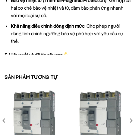
Bảo vệ nhiệt từ (Thermal-Magnetic Protection)
: Kết hợp cả
hai cơ chế bảo vệ nhiệt và từ, đảm bảo phản ứng nhanh
với mọi loại sự cố.
Khả năng điều chỉnh dòng định mức
: Cho phép người
dùng tinh chỉnh ngưỡng bảo vệ phù hợp với yêu cầu cụ
thể.
3. Hiệu suất và độ tin cậy cao
MCCB ABS103c LS được thiết kế để hoạt động ổn định trong
điều kiện khắc nghiệt:
SẢN PHẨM TƯƠNG TỰ
Nhiệt độ môi trường: -25°C đến +70°C
Độ ẩm tương đối: Lên đến 95%
Tuổi thọ cơ khí: >20,000 chu kỳ đóng-cắt
Tuổi thọ điện: >8,000 chu kỳ ở mức tải định mức
4. Tiêu chuẩn và chứng nhận