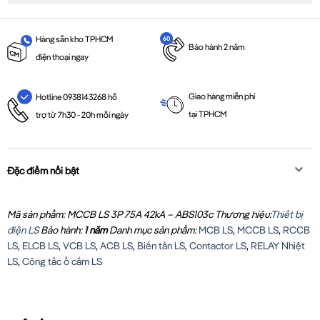
Hàng sẵn kho TPHCM
Bảo hành 2 năm
điện thoại ngay
Giao hàng miễn phí
Hotline 0938143268 hỗ
tại TPHCM
trợ từ 7h30 - 20h mỗi ngày
Đặc điểm nổi bật
Mã sản phẩm: MCCB LS 3P 75A 42kA – ABS103c
Thương hiệu:
Thiết bị
điện LS
Bảo hành:
1 năm
Danh mục sản phẩm:
MCB LS
,
MCCB LS
,
RCCB
LS
,
ELCB LS
,
VCB LS
,
ACB LS
,
Biến tần LS
,
Contactor LS
,
RELAY Nhiệt
LS
,
Công tắc ổ cắm LS