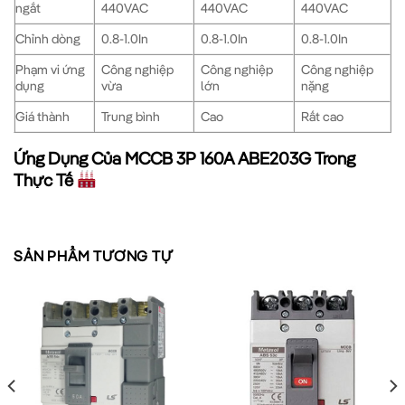
ngắt
440VAC
440VAC
440VAC
Chỉnh dòng
0.8-1.0In
0.8-1.0In
0.8-1.0In
Phạm vi ứng
Công nghiệp
Công nghiệp
Công nghiệp
dụng
vừa
lớn
nặng
Giá thành
Trung bình
Cao
Rất cao
Ứng Dụng Của MCCB 3P 160A ABE203G Trong
Thực Tế
MCCB ABE203G
được sử dụng rộng rãi trong nhiều lĩnh vực
khác nhau:
SẢN PHẨM TƯƠNG TỰ
Hệ thống phân phối điện trong nhà máy:
Bảo vệ các
đường dây cung cấp điện cho máy móc, thiết bị
Tòa nhà thương mại:
Bảo vệ các hệ thống điện trong trung
tâm thương mại, văn phòng lớn
Hệ thống điều khiển động cơ:
Bảo vệ các động cơ công
suất lớn