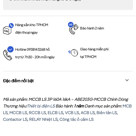
Hàng sẵn kho TPHCM
Bảo hành 2 năm
điện thoại ngay
Giao hàng miễn phí
Hotline 0938143268 hỗ
tại TPHCM
trợ từ 7h30 - 20h mỗi ngày
Đặc điểm nổi bật
Mã sản phẩm: MCCB LS 3P 160A 16kA – ABE203G-MCCB Chỉnh Dòng
Thương hiệu:
Thiết bị điện LS
Bảo hành:
1 năm
Danh mục sản phẩm:
MCB
LS
,
MCCB LS
,
RCCB LS
,
ELCB LS
,
VCB LS
,
ACB LS
,
Biến tần LS
,
Contactor LS
,
RELAY Nhiệt LS
,
Công tắc ổ cắm LS