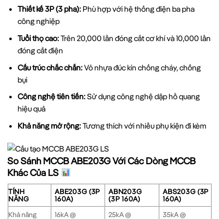
Thiết kế 3P (3 pha):
Phù hợp với hệ thống điện ba pha
công nghiệp
Tuổi thọ cao:
Trên 20,000 lần đóng cắt cơ khí và 10,000 lần
đóng cắt điện
Cấu trúc chắc chắn:
Vỏ nhựa đúc kín chống cháy, chống
bụi
Công nghệ tiên tiến:
Sử dụng công nghệ dập hồ quang
hiệu quả
Khả năng mở rộng:
Tương thích với nhiều phụ kiện đi kèm
So Sánh MCCB ABE203G Với Các Dòng MCCB
Khác Của LS
TÍNH
ABE203G (3P
ABN203G
ABS203G (3P
NĂNG
160A)
(3P 160A)
160A)
Khả năng
16kA @
25kA @
35kA @