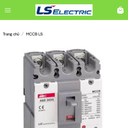
Chuyển
đến
nội
dung
/
Trang chủ
MCCB LS