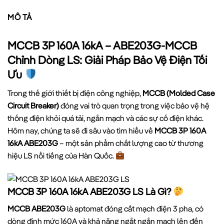
MÔ TẢ
MCCB 3P 160A 16kA – ABE203G-MCCB
Chỉnh Dòng LS: Giải Pháp Bảo Vệ Điện Tối
Ưu
Trong thế giới thiết bị điện công nghiệp,
MCCB (Molded Case
Circuit Breaker)
đóng vai trò quan trọng trong việc bảo vệ hệ
thống điện khỏi quá tải, ngắn mạch và các sự cố điện khác.
Hôm nay, chúng ta sẽ đi sâu vào tìm hiểu về
MCCB 3P 160A
16kA ABE203G
– một sản phẩm chất lượng cao từ thương
hiệu LS nổi tiếng của Hàn Quốc.
MCCB 3P 160A 16kA ABE203G LS Là Gì?
MCCB ABE203G
là aptomat đóng cắt mạch điện 3 pha, có
dòng định mức 160A và khả năng ngắt ngắn mạch lên đến