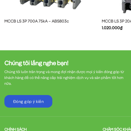
Cách Lựa Chọn MCCB Phù H
MCCB LS 3P 700A 75kA – ABS803c
MCCB LS 3P 20
Để lựa chọn
MCCB
phù hợp với nhu cầu, bạn cầ
1.020.000
₫
“Việc lựa chọn đúng thiết bị bảo v
người sử dụng và các thiết bị đắt ti
Chúng tôi lắng nghe bạn!
Chúng tôi luôn trân trọng và mong đợi nhận được mọi ý kiến đóng góp từ
khách hàng để có thể nâng cấp trải nghiệm dịch vụ và sản phẩm tốt hơn
Dòng điện tải
: Tính toán dòng điện tải thự
nữa.
Khả năng ngắt ngắn mạch
: Phân tích khả năn
Đóng góp ý kiến
Môi trường làm việc
: Xem xét điều kiện nhiệ
CHÍNH SÁCH
CHĂM SÓC KHÁ