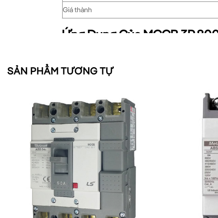
Giá thành
Ứng Dụng Của MCCB 3P 800A
MCCB TS800N FMU800 3P
được ứng dụng rộng
SẢN PHẨM TƯƠNG TỰ
Nhà máy sản xuất
: Bảo vệ hệ thống điện cho
Tòa nhà cao tầng
: Làm thiết bị đóng cắt chín
Trung tâm dữ liệu
: Đảm bảo an toàn cho hệ 
Bệnh viện
: Bảo vệ hệ thống điện cho các thiết
Hệ thống năng lượng tái tạo
: Dùng trong các