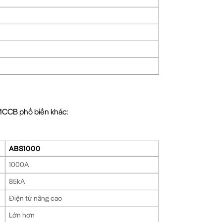
MCCB phổ biến khác:
ABS1000
1000A
85kA
Điện tử nâng cao
Lớn hơn