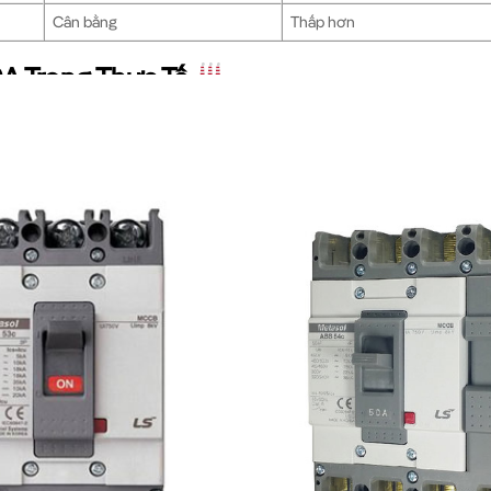
Cân bằng
Thấp hơn
 Trong Thực Tế
 rãi trong nhiều lĩnh vực:
 các dây chuyền sản xuất công suất lớn.
h tại tủ điện tổng của các tòa nhà.
thống máy chủ quan trọng.
 bị y tế có giá trị cao.
 trạm điện mặt trời, điện gió.