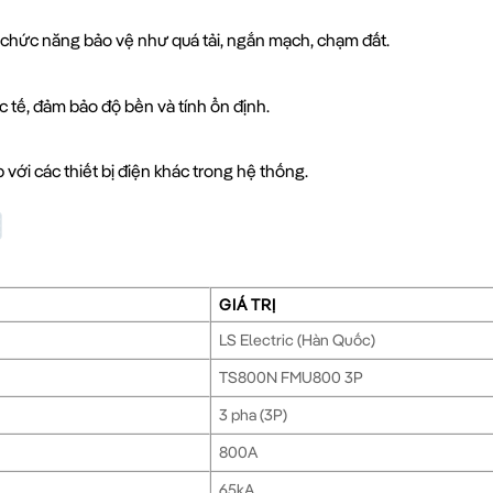
u chức năng bảo vệ như quá tải, ngắn mạch, chạm đất.
c tế, đảm bảo độ bền và tính ổn định.
 với các thiết bị điện khác trong hệ thống.
GIÁ TRỊ
LS Electric (Hàn Quốc)
TS800N FMU800 3P
3 pha (3P)
800A
65kA