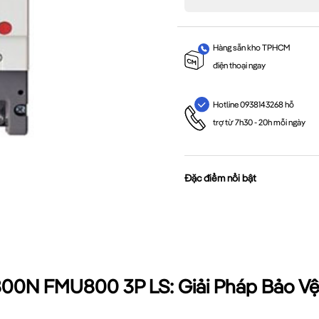
Hàng sẵn kho TPHCM
điện thoại ngay
Hotline 0938143268 hỗ
trợ từ 7h30 - 20h mỗi ngày
Đặc điểm nổi bật
0N FMU800 3P LS: Giải Pháp Bảo Vệ