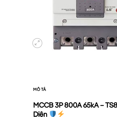
MÔ TẢ
MCCB 3P 800A 65kA – TS80
Diện