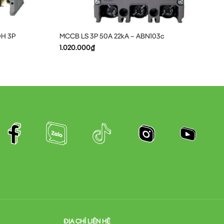
0H 3P
MCCB LS 3P 50A 22kA – ABN103c
1.020.000
₫
òn đảm bảo an toàn tuyệt đối cho
ĐỊA CHỈ LIÊN HỆ