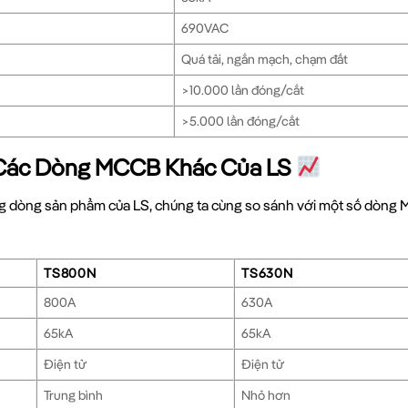
690VAC
Quá tải, ngắn mạch, chạm đất
>10.000 lần đóng/cắt
>5.000 lần đóng/cắt
Các Dòng MCCB Khác Của LS
g dòng sản phẩm của LS, chúng ta cùng so sánh với một số dòng 
TS800N
TS630N
800A
630A
65kA
65kA
Điện tử
Điện tử
Trung bình
Nhỏ hơn