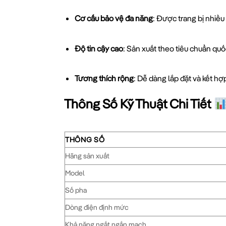
Cơ cấu bảo vệ đa năng
: Được trang bị nhiề
Độ tin cậy cao
: Sản xuất theo tiêu chuẩn quố
Tương thích rộng
: Dễ dàng lắp đặt và kết hợp
Thông Số Kỹ Thuật Chi Tiết
THÔNG SỐ
Hãng sản xuất
Model
Số pha
Dòng điện định mức
Khả năng ngắt ngắn mạch