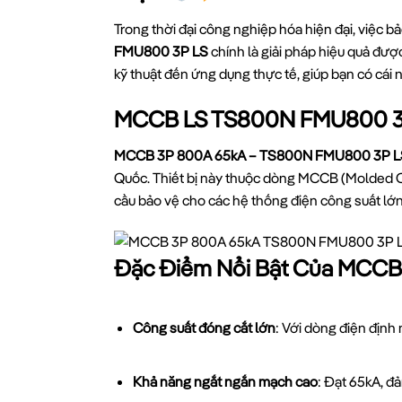
Trong thời đại công nghiệp hóa hiện đại, việc 
FMU800 3P LS
chính là giải pháp hiệu quả được
kỹ thuật đến ứng dụng thực tế, giúp bạn có cái n
MCCB LS TS800N FMU800 3
MCCB 3P 800A 65kA – TS800N FMU800 3P L
Quốc. Thiết bị này thuộc dòng MCCB (Molded C
cầu bảo vệ cho các hệ thống điện công suất lớn
Đặc Điểm Nổi Bật Của MCC
Công suất đóng cắt lớn
: Với dòng điện định
Khả năng ngắt ngắn mạch cao
: Đạt 65kA, đả