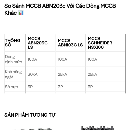
So Sánh MCCB ABN203c Với Các Dòng MCCB
Khác
MCCB
MCCB
THÔNG
MCCB
ABN203C
SCHNEIDER
SỐ
ABN103C LS
LS
NSX100
Dòng
100A
100A
100A
định mức
Khả năng
30kA
25kA
25kA
ngắt
Số cực
3P
3P
3P
Kích
Nhỏ gọn
Trung bình
Lớn
thước
Giá thành
Cạnh tranh
Trung bình
Cao
SẢN PHẨM TƯƠNG TỰ
Ứng Dụng Của MCCB 3P 100A 30kA Trong Thực Tế