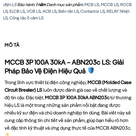
điện LS
Bảo hành:
1 năm
Danh mục sản phẩm:
MCB LS
,
MCCB LS
,
RCCB
LS
,
ELCB LS
,
VCB LS
,
ACB LS
,
Biến tần LS
,
Contactor LS
,
RELAY Nhiệt
LS
,
Công tắc ổ cắm LS
MÔ TẢ
MCCB 3P 100A 30kA – ABN203c LS: Giải
Pháp Bảo Vệ Điện Hiệu Quả
Trong lĩnh vực thiết bị điện công nghiệp,
MCCB (Molded Case
Circuit Breaker) LS
luôn được đánh giá cao về chất lượng và
độ tin cậy. Đặc biệt,
MCCB 3P 100A 30kA ABN203c
từ thương
hiệu LS là một trong những sản phẩm nổi bật đang được
nhiều kỹ sư điện và chủ doanh nghiệp tin dùng. Bài viết này sẽ
cung cấp thông tin chi tiết về sản phẩm, giúp bạn hiểu rõ hơn
về đặc tính kỹ thuật và ứng dụng thực tế của MCCB ABN203c.