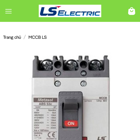
Chuyển
đến
nội
dung
/
Trang chủ
MCCB LS