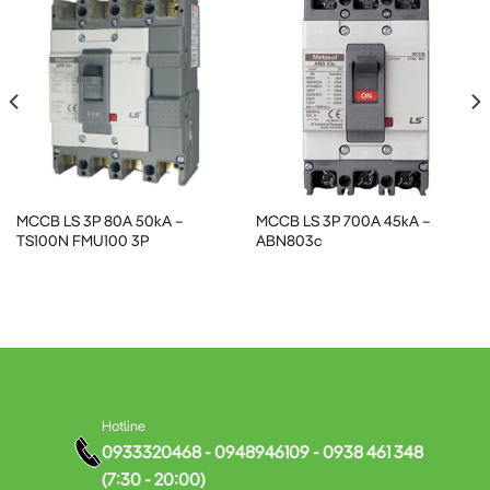
MCCB ABN203c LS
được ứng dụng rộng rãi trong nhiều hệ
thống điện khác nhau:
Nhà máy sản xuất:
Bảo vệ các đường dây cấp nguồn cho
máy móc thiết bị công nghiệp
MCCB LS 3P 80A 50kA –
MCCB LS 3P 700A 45kA –
Tòa nhà thương mại:
Bảo vệ hệ thống điện trong các tòa
TS100N FMU100 3P
ABN803c
nhà văn phòng, trung tâm thương mại
Hệ thống phân phối điện:
Làm thiết bị bảo vệ cho các tủ
điện phân phối
Dự án nhà ở cao tầng:
Bảo vệ mạch điện chính cung cấp
Hotline
0933320468 - 0948946109 - 0938 461 348
cho các tầng
(7:30 - 20:00)