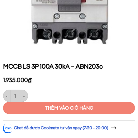
MCCB LS 3P 100A 30kA – ABN203c
1.935.000
₫
MCCB LS 3P 100A 30kA – ABN203c số lượng
THÊM VÀO GIỎ HÀNG
Chat để được Coolmate tư vấn ngay (7:30 - 20:00)