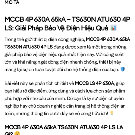
MÔ TẢ
MCCB 4P 630A 65kA – TS630N ATU630 4P
LS: Giải Pháp Bảo Vệ Điện Hiệu Quả
Trong thế giới thiết bị điện công nghiệp,
MCCB 4P 630A 65kA
TS630N ATU630 4P LS
đang được xem là một trong những
giải pháp bảo vệ điện hiệu quả nhất hiện nay. Với công suất
lớn và khả năng ngắt dòng điện nhanh chóng, thiết bị này
mang lại sự an toàn tuyệt đối cho hệ thống điện của bạn.
Bài viết này sẽ phân tích chi tiết về
MCCB LS 4P 630A
, giúp
bạn hiểu rõ đặc điểm, ứng dụng và cách lựa chọn sản phẩm
phù hợp với nhu cầu của mình. Dù bạn là kỹ sư điện chuyên
nghiệp hay chủ doanh nghiệp cần trang bị hệ thống điện an
toàn, những thông tin dưới đây sẽ vô cùng hữu ích!
MCCB 4P 630A 65kA TS630N ATU630 4P LS Là
Gì?