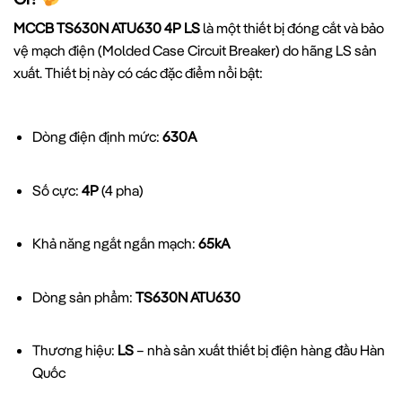
MCCB TS630N ATU630 4P LS
là một thiết bị đóng cắt và bảo
vệ mạch điện (Molded Case Circuit Breaker) do hãng LS sản
xuất. Thiết bị này có các đặc điểm nổi bật:
Dòng điện định mức:
630A
Số cực:
4P
(4 pha)
Khả năng ngắt ngắn mạch:
65kA
Dòng sản phẩm:
TS630N ATU630
Thương hiệu:
LS
– nhà sản xuất thiết bị điện hàng đầu Hàn
Quốc