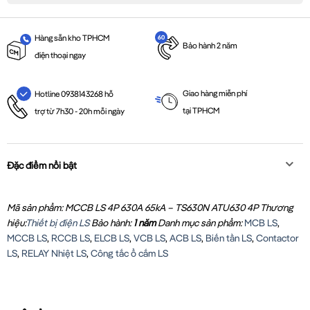
Hàng sẵn kho TPHCM
Bảo hành 2 năm
điện thoại ngay
Giao hàng miễn phí
Hotline 0938143268 hỗ
tại TPHCM
trợ từ 7h30 - 20h mỗi ngày
Đặc điểm nổi bật
Mã sản phẩm: MCCB LS 4P 630A 65kA – TS630N ATU630 4P
Thương
hiệu:
Thiết bị điện LS
Bảo hành:
1 năm
Danh mục sản phẩm:
MCB LS
,
MCCB LS
,
RCCB LS
,
ELCB LS
,
VCB LS
,
ACB LS
,
Biến tần LS
,
Contactor
LS
,
RELAY Nhiệt LS
,
Công tắc ổ cắm LS