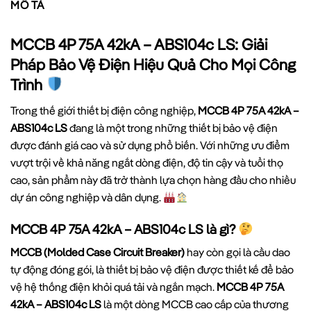
MÔ TẢ
MCCB 4P 75A 42kA – ABS104c LS: Giải
Pháp Bảo Vệ Điện Hiệu Quả Cho Mọi Công
Trình
Trong thế giới thiết bị điện công nghiệp,
MCCB 4P 75A 42kA –
ABS104c LS
đang là một trong những thiết bị bảo vệ điện
được đánh giá cao và sử dụng phổ biến. Với những ưu điểm
vượt trội về khả năng ngắt dòng điện, độ tin cậy và tuổi thọ
cao, sản phẩm này đã trở thành lựa chọn hàng đầu cho nhiều
dự án công nghiệp và dân dụng.
MCCB 4P 75A 42kA – ABS104c LS là gì?
MCCB (Molded Case Circuit Breaker)
hay còn gọi là cầu dao
tự động đóng gói, là thiết bị bảo vệ điện được thiết kế để bảo
vệ hệ thống điện khỏi quá tải và ngắn mạch.
MCCB 4P 75A
42kA – ABS104c LS
là một dòng MCCB cao cấp của thương