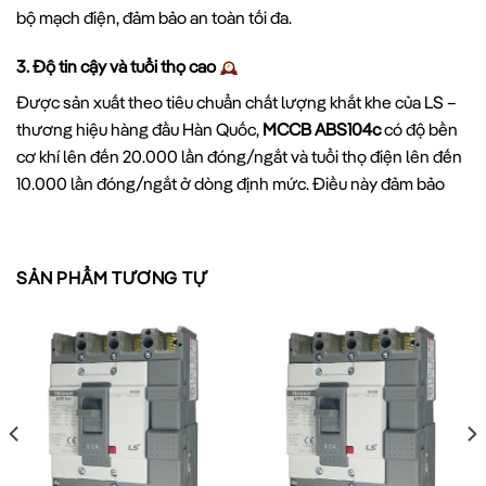
bộ mạch điện, đảm bảo an toàn tối đa.
3. Độ tin cậy và tuổi thọ cao
Được sản xuất theo tiêu chuẩn chất lượng khắt khe của LS –
thương hiệu hàng đầu Hàn Quốc,
MCCB ABS104c
có độ bền
cơ khí lên đến 20.000 lần đóng/ngắt và tuổi thọ điện lên đến
10.000 lần đóng/ngắt ở dòng định mức. Điều này đảm bảo
thiết bị hoạt động ổn định trong thời gian dài, giảm chi phí bảo
trì và thay thế.
SẢN PHẨM TƯƠNG TỰ
So sánh MCCB 4P 75A 42kA – ABS104c LS với các
dòng MCCB khác
MCCB THÔNG
THÔNG SỐ
MCCB ABS104C LS
THƯỜNG