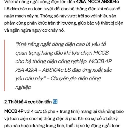
Với khả năng ngắt dòng điện lên đến
42kA
,
MCCB ABS104c
LS
đảm bảo an toàn tuyệt đối cho hệ thống điện khi có sự cố
ngắn mạch xảy ra. Thông số này vượt trội so với nhiều sản
phẩm cùng phân khúc trên thị trường, giúp bảo vệ thiết bị điện
và ngăn ngừa nguy cơ cháy nổ.
“Khả năng ngắt dòng điện cao là yếu tố
quan trọng hàng đầu khi lựa chọn MCCB
cho hệ thống điện công nghiệp. MCCB 4P
75A 42kA – ABS104c LS đáp ứng xuất sắc
yêu cầu này.” – Chuyên gia điện công
nghiệp
2. Thiết kế 4 cực tiên tiến
MCCB 4P
với 4 cực (3 pha + trung tính) mang lại khả năng bảo
vệ toàn diện cho hệ thống điện 3 pha. Khi có sự cố ở bất kỳ
pha nào hoặc đường trung tính, thiết bị sẽ tự động ngắt toàn