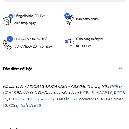
Hàng sẵn kho TPHCM
Bảo hành 2 năm
điện thoại ngay
Giao hàng miễn phí
Hotline 0938143268 hỗ
tại TPHCM
trợ từ 7h30 - 20h mỗi ngày
Đặc điểm nổi bật
Mã sản phẩm: MCCB LS 4P 75A 42kA – ABS104c
Thương hiệu:
Thiết bị
điện LS
Bảo hành:
1 năm
Danh mục sản phẩm:
MCB LS
,
MCCB LS
,
RCCB
LS
,
ELCB LS
,
VCB LS
,
ACB LS
,
Biến tần LS
,
Contactor LS
,
RELAY Nhiệt
LS
,
Công tắc ổ cắm LS