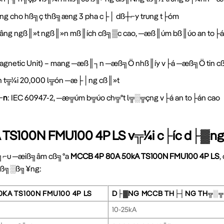
ƒng cho hß╗ç thß╗æng 3 pha c├│ dß┼⌐y trung t├óm
n─âng ngß║»t ngß║»n mß║ích cß╗▒c cao, ─æß║úm bß║úo an to├
Magnetic Unit) – mang ─æß║┐n ─æß╗Ö nhß║íy v├á ─æß╗Ö tin c
¬n t╦¼i 20,000 l╦ón ─æ├│ng cß║»t
⌐n
: IEC 60947-2, ─æ╦úm b╦úo ch╦ºt l╦░╦çng v├á an to├án cao
 TS100N FMU100 4P LS v╦¼i c├íc d├▓n
 ß╗⌐u ─æiß╗âm cß╗ºa
MCCB 4P 80A 50kA TS100N FMU100 4P LS
,
trß╗░ß╗¥ng:
0KA TS100N FMU100 4P LS
D├▓NG MCCB TH├┤NG TH╦░
10-25kA