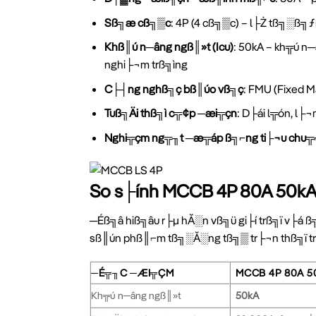
Sß╗æ cß╗▒c
: 4P (4 cß╗▒c) – l├Ż tß╗░ß╗
Khß║ú n─âng ngß║»t (Icu)
: 50kA – kh╦ú 
nghi├¬m trß╗ìng
C├┤ng nghß╗ç bß║úo vß╗ç
: FMU (Fixed 
Tuß╗Äi thß╗ì c╦¢p ─æi╦çn
: D├ái l╦ón, l├
Nghi╦çm ng╦╖t ─æ╦áp ß╗⌐ng ti├¬u chu╦
So s├ính MCCB 4P 80A 50kA
─Éß╗â hiß╗âu r├µ hĂ░n vß╗ü gi├í trß╗ï v├á
sß║ún phß║⌐m tß╗░Ă░ng tß╗▒ tr├¬n thß╗ï 
─É╦╖C ─ÆI╦ÇM
MCCB 4P 80A 5
Kh╦ú n─âng ngß║»t
50kA