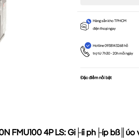
Hàng sẵn kho TPHCM
điện thoại ngay
Hotline 0938143268 hỗ
trợ từ 7h30 - 20h mỗi ngày
Đặc điểm nổi bật
N FMU100 4P LS: Gi├íi ph├íp bß║úo