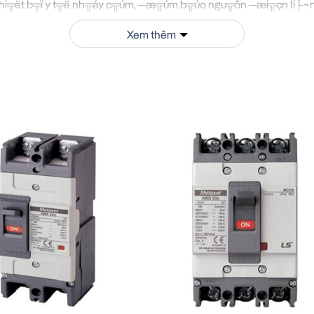
thi╦ët b╦ï y t╦ë nh╦áy c╦úm, ─æ╦úm b╦úo ngu╦ôn ─æi╦çn li├¬
h╦æng ─æi╦çn 3 pha ─æ╦úm b╦úo an to├án cho c╦░ d╦ón
Xem thêm
Xem thêm
0A TS100N FMU100 4P LS
─æß║╖c biß╗çt ph├╣ h╦çp cho c├íc 
æß║╖c biß╗çt.
t v├á sß╗¡ dß╗Ñng MCCB 4P 80A 50kA
æa v├á tuß╗Äi thß╗ì l├óu d├ái cho
MCCB 4P 80A 50kA TS100N
g tß╗º ─æiß╗çn, ─æß║úm bß║úo kh├┤ng gian th├┤ng tho├íng, n
c khi lß║»p ─æß║╖t, cß║žn ngß║»t ho├án to├án ngu╦ôn ─æiß╗
h├¡nh h├úng, kh├┤ng c├│ hß╗» hß╗Ång b├¬n ngo├ái
├│ ti╦ët di╦çn ph├╣ h╦çp (t╦æi thi╦çu 16mm┬▓ cho d├▓ng 80A