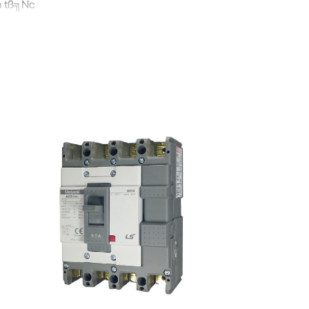
n tß╗Ñc
hß╗ç thß╗æng c├│ nguy c╦í ngß║»n mß║ích
 TS100N FMU100 4P LS
 FMU100 4P LS
, viß╗çc lß║»p ─æß║╖t
hi╦çt ─æ╦╣ kh├┤ng qu├í cao
çn v├á c├│ biß╗çn ph├íp an to├án
), si╦ët chß║╖t c├íc ─æß║žu cß╗æc ─æß╗ïnh