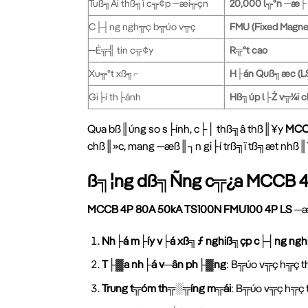
Tuß╗Äi thß╗ì c╦¢p ─æi╦çn
20,000 l╦ºn ─æ├
C├┤ng ngh╦ç b╦úo v╦ç
FMU (Fixed Magnet
─É╦╣ tin c╦¢y
R╦ºt cao
Xu╦ºt xß╗⌐
H├án Quß╗æc (L
Gi├í th├ánh
Hß╗úp l├Ż v╦¼i 
Qua bß║úng so s├ính, c├│ thß╗â thß║¥y
MCC
chß║»c, mang ─æß║┐n gi├í trß╗ï tß╗æt nhß
ß╗¦ng dß╗Ñng c╦¿a MCCB 4P
MCCB 4P 80A 50kA TS100N FMU100 4P LS
─æ
Nh├á m├íy v├á xß╗ƒ nghiß╗çp c├┤ng ngh
T├▓a nh├á v─ân ph├▓ng
: B╦úo v╦ç h╦ç
Trung t╦óm th╦░╦íng m╦ái
: B╦úo v╦ç h╦ç 