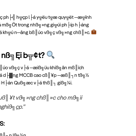
v╦ç ph├╣ h╦çp l├á y╦ëu t╦æ quy╦ët ─æ╦ïnh
á mß╗Öt trong nhß╗»ng gi╦úi ph├íp h├áng
á kh╦ú n─âng bß║úo vß╗ç vß╗»ng chß║»c.
 nß╗Ęi b╦¢t?
bß║úo vß╗ç v├á ─æiß╗üu khiß╗ân mß║ích
á d├▓ng MCCB cao cß║¥p ─æß║┐n tß╗½
i H├án Quß╗æc v├á thß║┐ giß╗¼i.
ß║¥t vß╗»ng chß║»c cho mß╗ìi
ghiß╗çp.”
S:
æß║┐n lß╗¼n