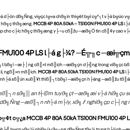
 d├ón dß╗Ñng, vi╦çc l╦»a chß╗ìn thi╦ët b╦ï c╦º┐t v├á b╦úo 
Ö hß╗ç thß╗æng.
MCCB 4P 80A 50kA – TS100N FMU100 4P LS
l├
p cho c├íc hß╗ç thß╗æng y├¬u cß║žu ─æß╗Ö tin cß║¢y cao v├
FMU100 4P LS l├á g├¼? ─É╦╖c ─æi╦çm
iß║┐t bß╗ï ─æ├│ng cß║»t mß║ích ─æiß╗çn d├╣ng trong viß╗çc 
íi, ngß║»n mß║ích.
MCCB 4P 80A 50kA TS100N FMU100 4P LS
l├
 nh├á sß║ún xuß║¥t thiß║┐t bß╗ï ─æiß╗çn h├áng ─æß║žu tß║á
ß║┐n sß╗▒ an t┼©m tuyß╗çt ─æß╗æi v├á hiß╗çu su
 dß╗Ñng ─æß║┐n nh├á m├íy, xß╗ƒ nghiß╗çp c├┤ng n
╦¢t c╦¿a MCCB 4P 80A 50kA TS100N FMU100 4P L
 ph├╣ h╦çp vß╗¼i nhiß╗üu ß╗⌐ng dß╗Ñng tß╗½ trung b├¼nh ─