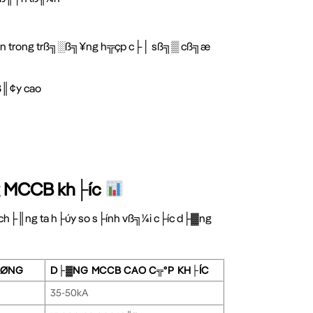
án trong trß╗░ß╗¥ng h╦çp c├│ sß╗▒ cß╗æ
ß║¢y cao
g MCCB kh├íc
 ch├║ng ta h├úy so s├ính vß╗¼i c├íc d├▓ng
╦ØNG
D├▓NG MCCB CAO C╦ºP KH├ÍC
35-50kA