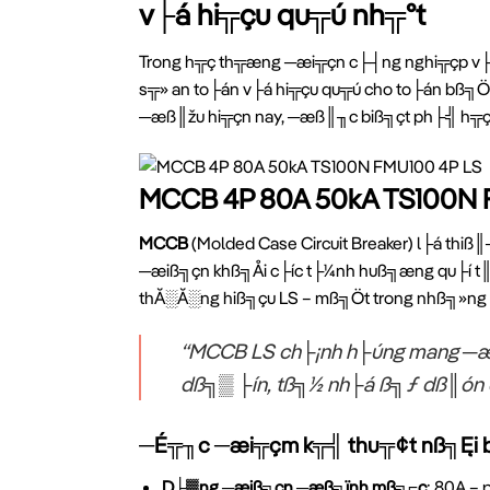
v├á hi╦çu qu╦ú nh╦ºt
Trong h╦ç th╦æng ─æi╦çn c├┤ng nghi╦çp v├á
s╦» an to├án v├á hi╦çu qu╦ú cho to├án bß╗
─æß║žu hi╦çn nay, ─æß║╖c biß╗çt ph├╣ h╦ç
MCCB 4P 80A 50kA TS100N 
MCCB
(Molded Case Circuit Breaker) l├á th
─æiß╗çn khß╗Åi c├íc t├¼nh huß╗æng qu├í t║
thĂ░Ă░ng hiß╗çu LS – mß╗Öt trong nhß╗»ng
“MCCB LS ch├¡nh h├úng mang ─æ
dß╗▒ ├ín, tß╗½ nh├á ß╗ƒ dß║ón
─É╦╖c ─æi╦çm k╦╣ thu╦¢t nß╗Ęi b
D├▓ng ─æiß╗çn ─æß╗ïnh mß╗⌐c
: 80A –