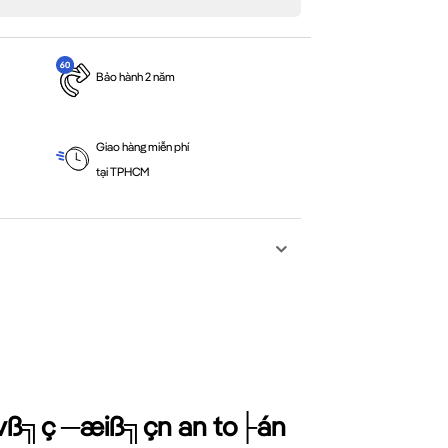
Bảo hành 2 năm
Giao hàng miễn phí
tại TPHCM
 vß╗ç ─æiß╗çn an to├án