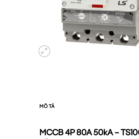
MÔ TẢ
MCCB 4P 80A 50kA – TS100