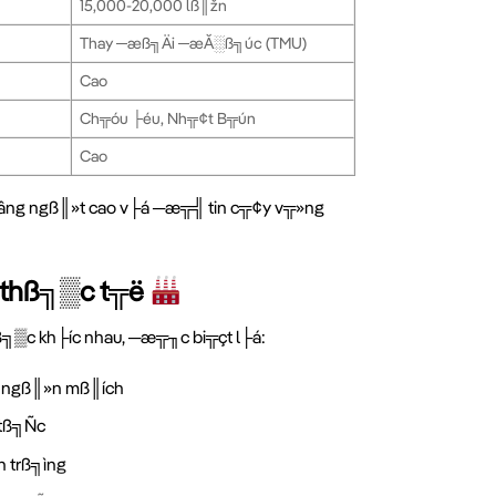
15,000-20,000 lß║žn
Thay ─æß╗Äi ─æĂ░ß╗úc (TMU)
Cao
Ch╦óu ├éu, Nh╦¢t B╦ún
Cao
âng ngß║»t cao v├á ─æ╦╣ tin c╦¢y v╦»ng
 thß╗▒c t╦ë
▒c kh├íc nhau, ─æ╦╖c bi╦çt l├á:
Åi ngß║»n mß║ích
 tß╗Ñc
n trß╗ìng