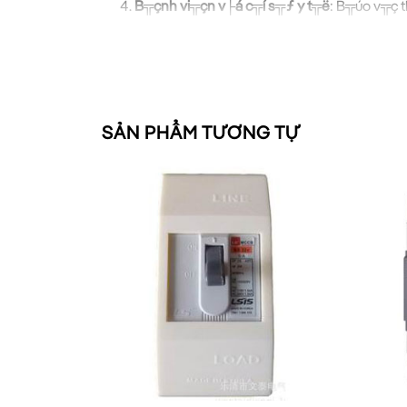
B╦çnh vi╦çn v├á c╦í s╦ƒ y t╦ë
: B╦úo v╦ç 
Khu d╦ón c╦░ cao c╦ºp
: B╦úo v╦ç h╦ç t
Vß╗¼i khß║ú n─âng ngß║»t 50kA,
MCCB 4P 8
cao hoß║╖c y├¬u cß║žu ─æß╗Ö tin cß║¢y ─
SẢN PHẨM TƯƠNG TỰ
H╦░╦¼ng d╦▒n lß║»p ─æ╦╖
─Éß╗â ─æß║úm bß║úo hiß╗çu suß║¥t tß╗æi ─
─æ├║ng c├ích l├á rß║¥t quan trß╗ìng:
C├íc b╦░╦¼c lß║»p ─æ╦╖t:
L╦»a chß╗ìn v╦ï tr├¡ lß║»p ─æß║╖t
: Tron
─Éß║úm bß║úo ngß║»t ngu╦ôn
: Trß╗░ß╗¼
Kiß╗âm tra MCCB
: ─Éß║úm bß║úo MCCB c
─đß║┤u n╦æi d╦óy
: Sß╗¡ dß╗Ñng d╦óy c