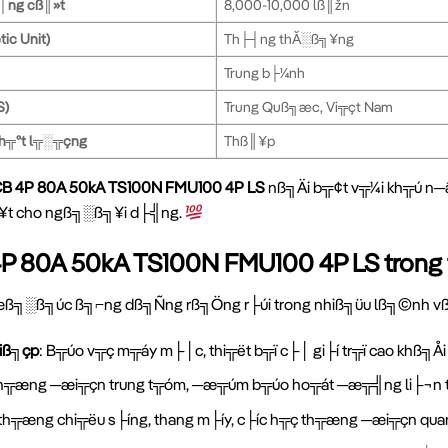
│ng cß║»t
8,000-10,000 lß║žn
ic Unit)
Th├┤ng thĂ░ß╗¥ng
Trung b├¼nh
S)
Trung Quß╗æc, Vi╦çt Nam
ch╦ºt l╦░╦çng
Thß║¥p
B 4P 80A 50kA TS100N FMU100 4P LS
nß╗Äi b╦¢t v╦¼i kh╦ú n─
║¥t cho ngß╗░ß╗¥i d├╣ng.
 80A 50kA TS100N FMU100 4P LS trong
ß╗░ß╗úc ß╗⌐ng dß╗Ñng rß╗Öng r├úi trong nhiß╗üu lß╗©nh vß╗
iß╗çp
: B╦úo v╦ç m╦áy m├│c, thi╦ët b╦ï c├│ gi├í tr╦ï cao khß╗
 th╦æng ─æi╦çn trung t╦óm, ─æ╦úm b╦úo ho╦át ─æ╦╣ng li├¬n
th╦æng chi╦ëu s├íng, thang m├íy, c├íc h╦ç th╦æng ─æi╦çn qua