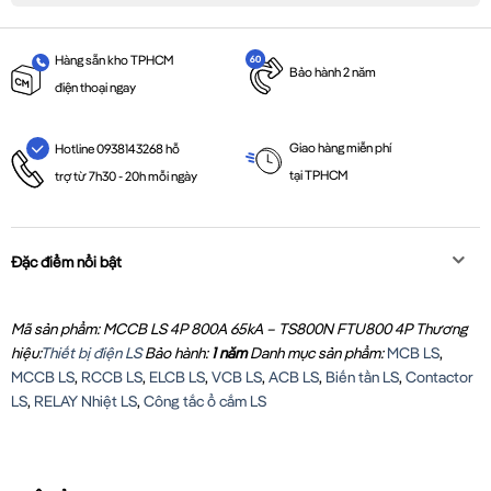
Hàng sẵn kho TPHCM
Bảo hành 2 năm
điện thoại ngay
Giao hàng miễn phí
Hotline 0938143268 hỗ
tại TPHCM
trợ từ 7h30 - 20h mỗi ngày
Đặc điểm nổi bật
Mã sản phẩm: MCCB LS 4P 800A 65kA – TS800N FTU800 4P
Thương
hiệu:
Thiết bị điện LS
Bảo hành:
1 năm
Danh mục sản phẩm:
MCB LS
,
MCCB LS
,
RCCB LS
,
ELCB LS
,
VCB LS
,
ACB LS
,
Biến tần LS
,
Contactor
LS
,
RELAY Nhiệt LS
,
Công tắc ổ cắm LS