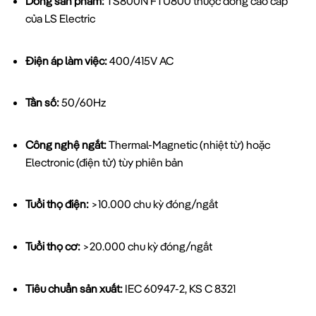
Dòng sản phẩm:
TS800N FTU800 thuộc dòng cao cấp
của LS Electric
Điện áp làm việc:
400/415V AC
Tần số:
50/60Hz
Công nghệ ngắt:
Thermal-Magnetic (nhiệt từ) hoặc
Electronic (điện tử) tùy phiên bản
Tuổi thọ điện:
>10.000 chu kỳ đóng/ngắt
Tuổi thọ cơ:
>20.000 chu kỳ đóng/ngắt
Tiêu chuẩn sản xuất:
IEC 60947-2, KS C 8321