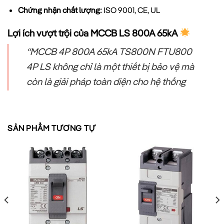
Chứng nhận chất lượng:
ISO 9001, CE, UL
Lợi ích vượt trội của MCCB LS 800A 65kA
“MCCB 4P 800A 65kA TS800N FTU800
4P LS không chỉ là một thiết bị bảo vệ mà
còn là giải pháp toàn diện cho hệ thống
điện công suất lớn, mang đến sự an toàn
tuyệt đối và hiệu quả vận hành cao.”
SẢN PHẨM TƯƠNG TỰ
1. Khả năng bảo vệ toàn diện
MCCB 4P 800A LS cung cấp khả năng bảo vệ đa dạng:
Bảo vệ quá tải:
Ngắt mạch khi dòng điện vượt quá giá trị
định mức trong thời gian kéo dài