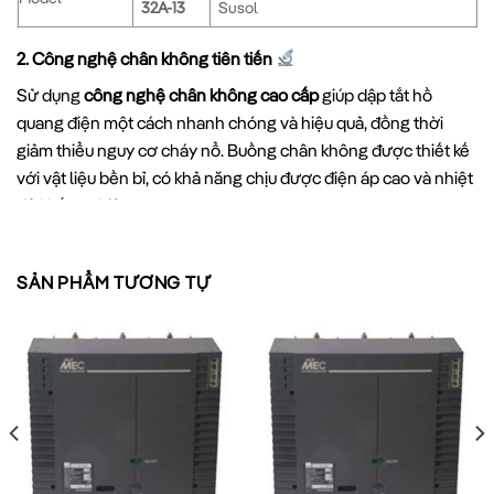
32A-13
Susol
2. Công nghệ chân không tiên tiến
Sử dụng
công nghệ chân không cao cấp
giúp dập tắt hồ
quang điện một cách nhanh chóng và hiệu quả, đồng thời
giảm thiểu nguy cơ cháy nổ. Buồng chân không được thiết kế
với vật liệu bền bỉ, có khả năng chịu được điện áp cao và nhiệt
độ khắc nghiệt.
“Công nghệ chân không của VCB Susol LS
SẢN PHẨM TƯƠNG TỰ
không chỉ giúp tăng hiệu quả cắt điện mà
còn kéo dài tuổi thọ của thiết bị, giảm chi
phí bảo trì và nâng cao độ an toàn cho
người vận hành.” – Chuyên gia điện công
nghiệp
3. Cơ cấu truyền động hiện đại