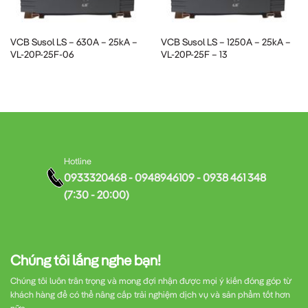
Cơ cấu truyền động điện-cơ
của VCB Susol LS được thiết kế
tinh xảo, cho phép thực hiện các thao tác đóng/cắt nhanh
VCB Susol LS – 630A – 25kA –
VCB Susol LS – 1250A – 25kA –
chóng và chính xác. Hệ thống còn được trang bị các bộ phận
VL-20P-25F-06
VL-20P-25F – 13
giám sát trạng thái, giúp người vận hành dễ dàng kiểm soát
tình trạng của thiết bị.
4. Hệ thống bảo vệ thông minh
VCB Susol LS được tích hợp
hệ thống bảo vệ đa cấp
, bao
Hotline
gồm:
0933320468 - 0948946109 - 0938 461 348
(7:30 - 20:00)
Bảo vệ quá tải (Overload Protection)
Chúng tôi lắng nghe bạn!
Bảo vệ ngắn mạch tức thời (Instantaneous Short Circuit
Protection)
Chúng tôi luôn trân trọng và mong đợi nhận được mọi ý kiến đóng góp từ
khách hàng để có thể nâng cấp trải nghiệm dịch vụ và sản phẩm tốt hơn