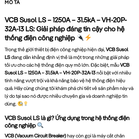
MÔ TẢ
VCB Susol LS – 1250A – 31.5kA – VH-20P-
32A-13 LS: Giải pháp đáng tin cậy cho hệ
thống điện công nghiệp
Trong thế giới thiết bị điện công nghiệp hiện đại,
VCB Susol
LS
đang dần khẳng định vị thế là một trong những giải pháp
tối ưu cho các hệ thống điện quy mô lớn. Đặc biệt, mẫu
VCB
Susol LS – 1250A – 31.5kA – VH-20P-32A-13
nổi bật với nhiều
tính năng vượt trội và khả năng bảo vệ hệ thống điện hiệu
quả. Hãy cùng chúng tôi khám phá chi tiết về sản phẩm này và
lý do tại sao nó được nhiều chuyên gia và doanh nghiệp tin
dùng.
VCB Susol LS là gì? Ứng dụng trong hệ thống điện
công nghiệp
VCB (Vacuum Circuit Breaker)
hay còn gọi là máy cắt chân