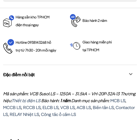
Hàng sẵn kho TPHCM
Bảo hành 2 năm
điện thoại ngay
Giao hàng miễn phí
Hotline 0938143268 hỗ
tại TPHCM
trợ từ 7h30 - 20h mỗi ngày
Đặc điểm nổi bật
Mã sản phẩm: VCB Susol LS – 1250A – 31.5kA – VH-20P-32A-13
Thương
hiệu:
Thiết bị điện LS
Bảo hành:
1 năm
Danh mục sản phẩm:
MCB LS
,
MCCB LS
,
RCCB LS
,
ELCB LS
,
VCB LS
,
ACB LS
,
Biến tần LS
,
Contactor
LS
,
RELAY Nhiệt LS
,
Công tắc ổ cắm LS