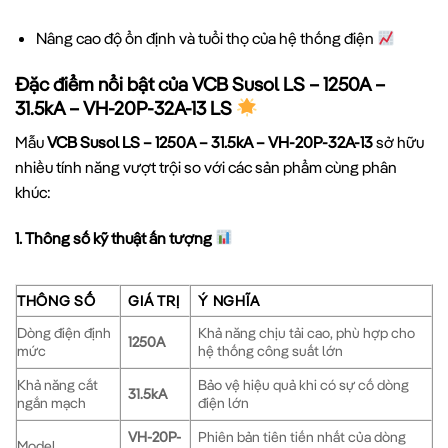
Nâng cao độ ổn định và tuổi thọ của hệ thống điện
Đặc điểm nổi bật của VCB Susol LS – 1250A –
31.5kA – VH-20P-32A-13 LS
Mẫu
VCB Susol LS – 1250A – 31.5kA – VH-20P-32A-13
sở hữu
nhiều tính năng vượt trội so với các sản phẩm cùng phân
khúc:
1. Thông số kỹ thuật ấn tượng
THÔNG SỐ
GIÁ TRỊ
Ý NGHĨA
Dòng điện định
Khả năng chịu tải cao, phù hợp cho
1250A
mức
hệ thống công suất lớn
Khả năng cắt
Bảo vệ hiệu quả khi có sự cố dòng
31.5kA
ngắn mạch
điện lớn
VH-20P-
Phiên bản tiên tiến nhất của dòng
Model