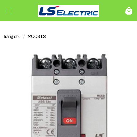
Chuyển
đến
nội
dung
/
Trang chủ
MCCB LS