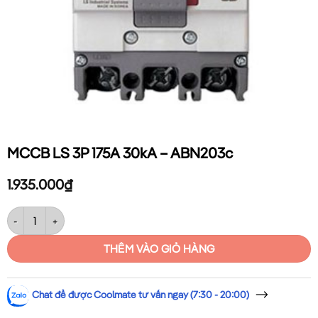
MCCB LS 3P 175A 30kA – ABN203c
1.935.000
₫
MCCB LS 3P 175A 30kA – ABN203c số lượng
THÊM VÀO GIỎ HÀNG
Chat để được Coolmate tư vấn ngay (7:30 - 20:00)