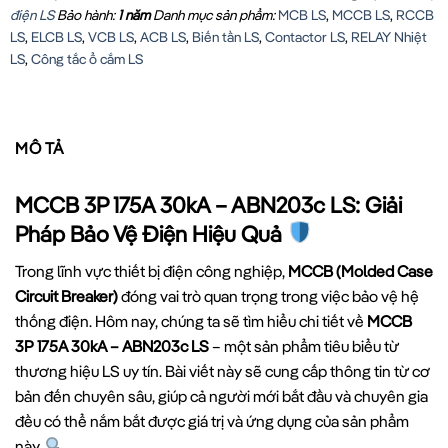
điện LS
Bảo hành:
1 năm
Danh mục sản phẩm:
MCB LS
,
MCCB LS
,
RCCB
LS
,
ELCB LS
,
VCB LS
,
ACB LS
,
Biến tần LS
,
Contactor LS
,
RELAY Nhiệt
LS
,
Công tắc ổ cắm LS
MÔ TẢ
MCCB 3P 175A 30kA – ABN203c LS: Giải
Pháp Bảo Vệ Điện Hiệu Quả
Trong lĩnh vực thiết bị điện công nghiệp,
MCCB (Molded Case
Circuit Breaker)
đóng vai trò quan trọng trong việc bảo vệ hệ
thống điện. Hôm nay, chúng ta sẽ tìm hiểu chi tiết về
MCCB
3P 175A 30kA – ABN203c LS
– một sản phẩm tiêu biểu từ
thương hiệu LS uy tín. Bài viết này sẽ cung cấp thông tin từ cơ
bản đến chuyên sâu, giúp cả người mới bắt đầu và chuyên gia
đều có thể nắm bắt được giá trị và ứng dụng của sản phẩm
này.