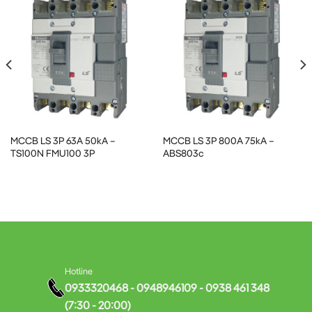
Nhà máy sản xuất:
Bảo vệ hệ thống điện cung cấp cho các
máy móc công nghiệp
Tòa nhà thương mại:
Đảm bảo an toàn cho hệ thống điện
phục vụ văn phòng, trung tâm thương mại
MCCB LS 3P 63A 50kA –
MCCB LS 3P 800A 75kA –
Chung cư cao tầng:
Bảo vệ mạch điện chính cung cấp cho
TS100N FMU100 3P
ABS803c
các tầng
Trạm biến áp:
Làm thiết bị bảo vệ đầu ra của các trạm biến
áp
Hệ thống điện năng lượng tái tạo:
Bảo vệ cho các hệ
Hotline
0933320468 - 0948946109 - 0938 461 348
thống điện mặt trời, điện gió
(7:30 - 20:00)