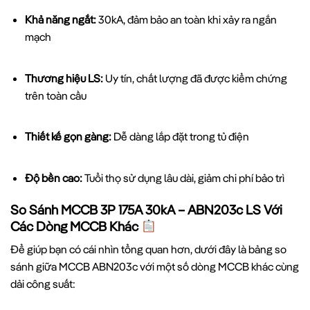
Khả năng ngắt:
30kA, đảm bảo an toàn khi xảy ra ngắn
mạch
Thương hiệu LS:
Uy tín, chất lượng đã được kiểm chứng
trên toàn cầu
Thiết kế gọn gàng:
Dễ dàng lắp đặt trong tủ điện
Độ bền cao:
Tuổi thọ sử dụng lâu dài, giảm chi phí bảo trì
So Sánh MCCB 3P 175A 30kA – ABN203c LS Với
Các Dòng MCCB Khác
Để giúp bạn có cái nhìn tổng quan hơn, dưới đây là bảng so
sánh giữa MCCB ABN203c với một số dòng MCCB khác cùng
dải công suất: