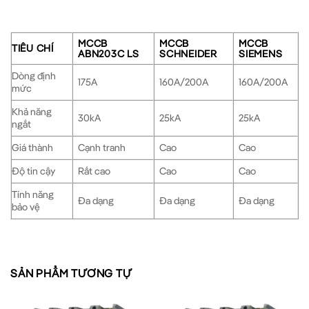
MCCB
MCCB
MCCB
TIÊU CHÍ
ABN203C LS
SCHNEIDER
SIEMENS
Dòng định
175A
160A/200A
160A/200A
mức
Khả năng
30kA
25kA
25kA
ngắt
Giá thành
Cạnh tranh
Cao
Cao
Độ tin cậy
Rất cao
Cao
Cao
Tính năng
Đa dạng
Đa dạng
Đa dạng
bảo vệ
Ứng Dụng Của MCCB 3P 175A 30kA – ABN203c LS
SẢN PHẨM TƯƠNG TỰ
MCCB ABN203c LS
được sử dụng rộng rãi trong nhiều lĩnh
vực: