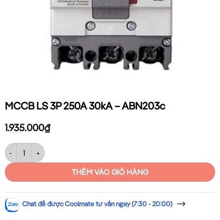
MCCB LS 3P 250A 30kA – ABN203c
1.935.000
₫
MCCB LS 3P 250A 30kA – ABN203c số lượng
THÊM VÀO GIỎ HÀNG
Chat để được Coolmate tư vấn ngay (7:30 - 20:00)