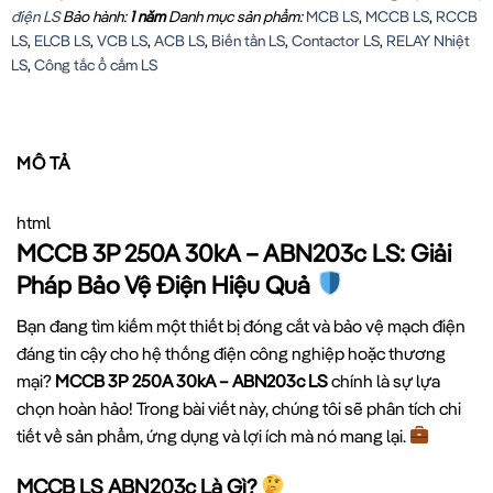
điện LS
Bảo hành:
1 năm
Danh mục sản phẩm:
MCB LS
,
MCCB LS
,
RCCB
LS
,
ELCB LS
,
VCB LS
,
ACB LS
,
Biến tần LS
,
Contactor LS
,
RELAY Nhiệt
LS
,
Công tắc ổ cắm LS
MÔ TẢ
html
MCCB 3P 250A 30kA – ABN203c LS: Giải
Pháp Bảo Vệ Điện Hiệu Quả
Bạn đang tìm kiếm một thiết bị đóng cắt và bảo vệ mạch điện
đáng tin cậy cho hệ thống điện công nghiệp hoặc thương
mại?
MCCB 3P 250A 30kA – ABN203c LS
chính là sự lựa
chọn hoàn hảo! Trong bài viết này, chúng tôi sẽ phân tích chi
tiết về sản phẩm, ứng dụng và lợi ích mà nó mang lại.
MCCB LS ABN203c Là Gì?