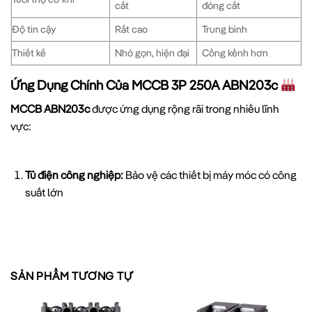
cắt
đóng cắt
Độ tin cậy
Rất cao
Trung bình
Thiết kế
Nhỏ gọn, hiện đại
Cồng kềnh hơn
Ứng Dụng Chính Của MCCB 3P 250A ABN203c
MCCB ABN203c
được ứng dụng rộng rãi trong nhiều lĩnh
vực:
Tủ điện công nghiệp:
Bảo vệ các thiết bị máy móc có công
suất lớn
Hệ thống phân phối điện:
Đảm bảo an toàn cho mạng lưới
điện phức tạp
SẢN PHẨM TƯƠNG TỰ
Tòa nhà thương mại:
Bảo vệ hệ thống điện cho các cao ốc,
trung tâm thương mại