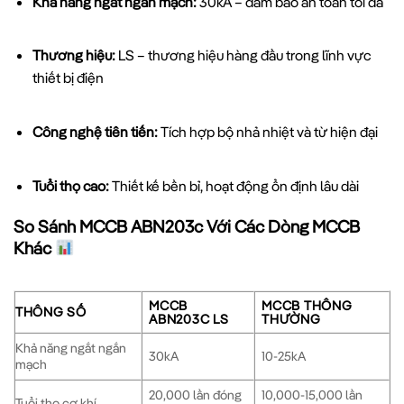
Khả năng ngắt ngắn mạch:
30kA – đảm bảo an toàn tối đa
Thương hiệu:
LS – thương hiệu hàng đầu trong lĩnh vực
thiết bị điện
Công nghệ tiên tiến:
Tích hợp bộ nhả nhiệt và từ hiện đại
Tuổi thọ cao:
Thiết kế bền bỉ, hoạt động ổn định lâu dài
So Sánh MCCB ABN203c Với Các Dòng MCCB
Khác
MCCB
MCCB THÔNG
THÔNG SỐ
ABN203C LS
THƯỜNG
Khả năng ngắt ngắn
30kA
10-25kA
mạch
20,000 lần đóng
10,000-15,000 lần
Tuổi thọ cơ khí