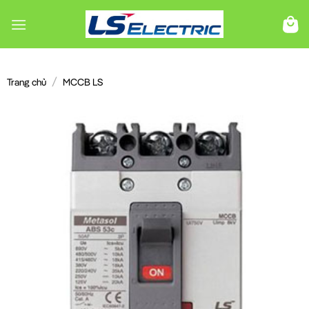
Chuyển
đến
nội
dung
/
Trang chủ
MCCB LS