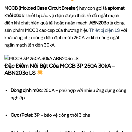
MCCB (Molded Case Circuit Breaker)
hay còn gọi là
aptomat
khối đúc
là thiết bị bảo vệ điện được thiết kế để ngắt mạch
điện khi phát hiện quá tải hoặc ngắn mạch.
ABN203c
là dòng
sản phẩm MCCB cao cấp của thương hiệu
Thiết bị điện LS
với
khả năng chịu dòng điện định mức 250A và khả năng ngắt
ngắn mạch lên đến 30kA.
Đặc Điểm Nổi Bật Của MCCB 3P 250A 30kA –
ABN203c LS
Dòng định mức:
250A – phù hợp với nhiều ứng dụng công
nghiệp
Cực (Pole):
3P – bảo vệ đồng thời 3 pha