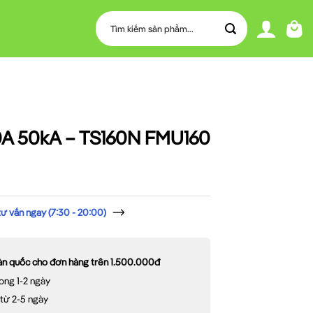
Tìm
kiếm:
0A 50kA – TS160N FMU160
 vấn ngay (7:30 - 20:00)
oàn quốc cho đơn hàng trên 1.500.000đ
ong 1-2 ngày
 từ 2-5 ngày