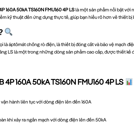
P 160A 50kA TS160N FMU160 4P LS
là một sản phẩm nổi bật với n
iểm kỹ thuật đến ứng dụng thực tế, giúp bạn hiểu rõ hơn về thiết bị
ì?
i là áptômát chống rò điện, là thiết bị đóng cắt và bảo vệ mạch điệ
ãng LS là một trong những dòng sản phẩm cao cấp, được thiết kế 
B 4P 160A 50kA TS160N FMU160 4P LS
 vận hành liên tục với dòng điện lên đến 160A
oàn khi xảy ra ngắn mạch với dòng điện lên đến 50kA