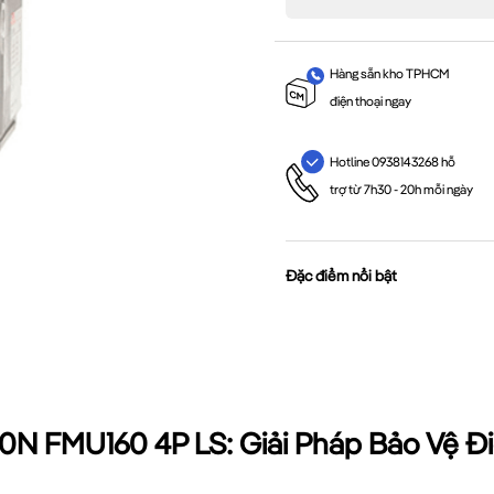
Hàng sẵn kho TPHCM
điện thoại ngay
Hotline 0938143268 hỗ
trợ từ 7h30 - 20h mỗi ngày
Đặc điểm nổi bật
0N FMU160 4P LS: Giải Pháp Bảo Vệ Đ