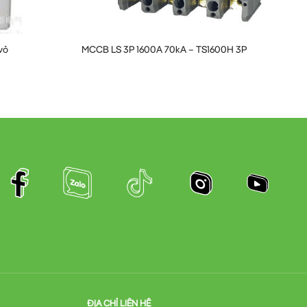
vỏ
MCCB LS 3P 1600A 70kA – TS1600H 3P
ĐỊA CHỈ LIÊN HỆ