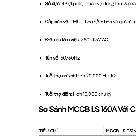
Số cực:
4P (4 pole) – bảo vệ đồng thời 3 pha 
Cấp bảo vệ:
FMU – bao gồm bảo vệ quá tải,
Điện áp làm việc:
380-415V AC
Tần số:
50/60Hz
Tuổi thọ cơ khí:
Hơn 20,000 chu kỳ
Tuổi thọ điện:
Hơn 10,000 chu kỳ
So Sánh MCCB LS 160A Với 
TIÊU CHÍ
MCCB LS TS1