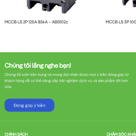
Bệnh viện:
Bảo vệ các thiết bị y tế quan trọn
Trung tâm dữ liệu:
Đảm bảo hoạt động liên t
MCCB LS 2P 125A 85kA – ABS102c
MCCB LS 3P 100
Khách sạn, khu nghỉ dưỡng:
Duy trì nguồn đ
Hướng Dẫn Lắp Đặt MCCB 4P
Chúng tôi lắng nghe bạn!
Để đảm bảo hoạt động hiệu quả của
MCCB 4P 
Chúng tôi luôn trân trọng và mong đợi nhận được mọi ý kiến đóng góp từ
khách hàng để có thể nâng cấp trải nghiệm dịch vụ và sản phẩm tốt hơn
nữa.
Chuẩn bị công cụ:
Tua vít, kìm, bút thử điện,
Đóng góp ý kiến
Ngắt nguồn điện:
Đảm bảo ngắt hoàn toàn ng
Kiểm tra thiết bị:
Đảm bảo MCCB không có dấ
CHÍNH SÁCH
CHĂM SÓC KHÁ