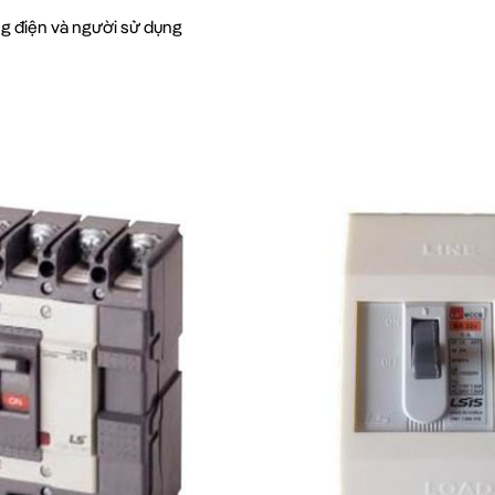
g điện và người sử dụng
0 4P LS là sự lựa chọn hoàn hảo cho các hệ thống đi
ắt cao 50kA, thiết bị này mang lại sự bảo vệ tối ưu cho
 50kA Trong Thực Tế
c ứng dụng rộng rãi trong nhiều lĩnh vực:
móc công nghiệp
 thống điện trong các cao ốc văn phòng