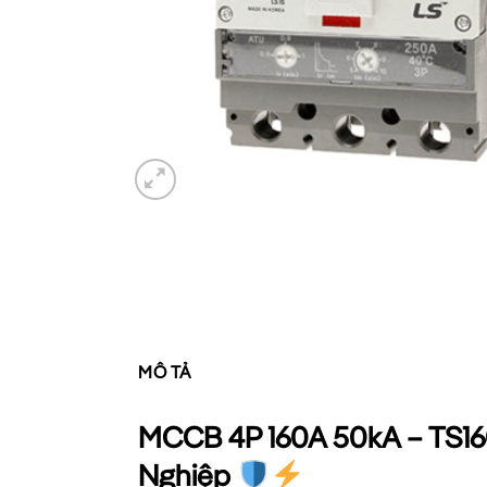
MÔ TẢ
MCCB 4P 160A 50kA – TS16
Nghiệp