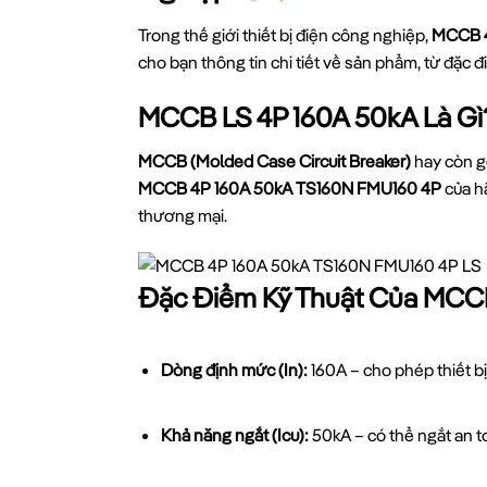
Trong thế giới thiết bị điện công nghiệp,
MCCB 4
cho bạn thông tin chi tiết về sản phẩm, từ đặc đ
MCCB LS 4P 160A 50kA Là G
MCCB (Molded Case Circuit Breaker)
hay còn gọ
MCCB 4P 160A 50kA TS160N FMU160 4P
của h
thương mại.
Đặc Điểm Kỹ Thuật Của MCC
Dòng định mức (In):
160A – cho phép thiết bị
Khả năng ngắt (Icu):
50kA – có thể ngắt an t