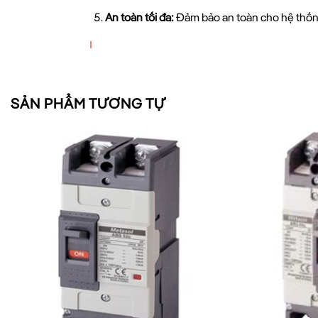
An toàn tối đa:
Đảm bảo an toàn cho hệ thốn
“MCCB 4P 160A 50kA TS160N FMU16
an toàn và ổn định. Với khả năng ng
SẢN PHẨM TƯƠNG TỰ
điện công nghiệp
Ứng Dụng Của MCCB 4P 160A
MCCB 4P 160A 50kA TS160N FMU160 4P LS
đượ
Nhà máy sản xuất:
Bảo vệ các thiết bị máy 
Tòa nhà thương mại:
Đảm bảo an toàn cho hệ