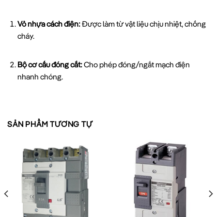
Vỏ nhựa cách điện:
Được làm từ vật liệu chịu nhiệt, chống
cháy.
Bộ cơ cấu đóng cắt:
Cho phép đóng/ngắt mạch điện
nhanh chóng.
Bộ phận bảo vệ quá tải:
Hoạt động khi dòng điện vượt quá
mức định mức trong thời gian dài.
SẢN PHẨM TƯƠNG TỰ
Bộ phận bảo vệ ngắn mạch:
Tác động nhanh khi có sự cố
ngắn mạch xảy ra.
Các đầu nối:
Thiết kế chắc chắn, đảm bảo kết nối an toàn
với hệ thống điện.