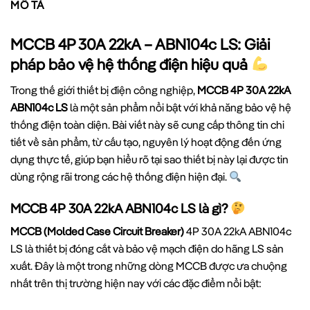
MÔ TẢ
MCCB 4P 30A 22kA – ABN104c LS: Giải
pháp bảo vệ hệ thống điện hiệu quả
Trong thế giới thiết bị điện công nghiệp,
MCCB 4P 30A 22kA
ABN104c LS
là một sản phẩm nổi bật với khả năng bảo vệ hệ
thống điện toàn diện. Bài viết này sẽ cung cấp thông tin chi
tiết về sản phẩm, từ cấu tạo, nguyên lý hoạt động đến ứng
dụng thực tế, giúp bạn hiểu rõ tại sao thiết bị này lại được tin
dùng rộng rãi trong các hệ thống điện hiện đại.
MCCB 4P 30A 22kA ABN104c LS là gì?
MCCB (Molded Case Circuit Breaker)
4P 30A 22kA ABN104c
LS là thiết bị đóng cắt và bảo vệ mạch điện do hãng LS sản
xuất. Đây là một trong những dòng MCCB được ưa chuộng
nhất trên thị trường hiện nay với các đặc điểm nổi bật: