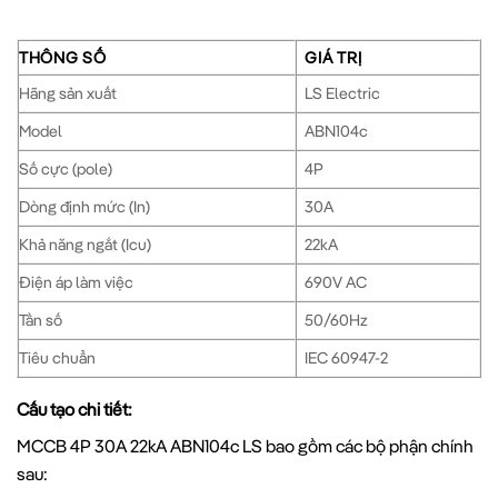
THÔNG SỐ
GIÁ TRỊ
Hãng sản xuất
LS Electric
Model
ABN104c
Số cực (pole)
4P
Dòng định mức (In)
30A
Khả năng ngắt (Icu)
22kA
Điện áp làm việc
690V AC
Tần số
50/60Hz
Tiêu chuẩn
IEC 60947-2
Cấu tạo chi tiết:
MCCB 4P 30A 22kA ABN104c LS bao gồm các bộ phận chính
sau: