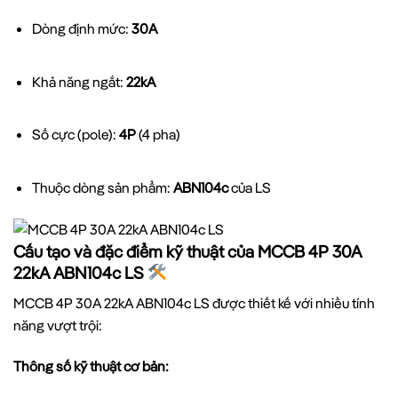
Dòng định mức:
30A
Khả năng ngắt:
22kA
Số cực (pole):
4P
(4 pha)
Thuộc dòng sản phẩm:
ABN104c
của LS
Cấu tạo và đặc điểm kỹ thuật của MCCB 4P 30A
22kA ABN104c LS
MCCB 4P 30A 22kA ABN104c LS được thiết kế với nhiều tính
năng vượt trội:
Thông số kỹ thuật cơ bản: