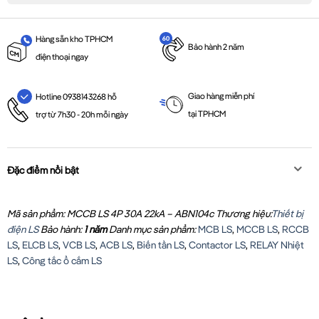
Hàng sẵn kho TPHCM
Bảo hành 2 năm
điện thoại ngay
Giao hàng miễn phí
Hotline 0938143268 hỗ
tại TPHCM
trợ từ 7h30 - 20h mỗi ngày
Đặc điểm nổi bật
Mã sản phẩm: MCCB LS 4P 30A 22kA – ABN104c
Thương hiệu:
Thiết bị
điện LS
Bảo hành:
1 năm
Danh mục sản phẩm:
MCB LS
,
MCCB LS
,
RCCB
LS
,
ELCB LS
,
VCB LS
,
ACB LS
,
Biến tần LS
,
Contactor LS
,
RELAY Nhiệt
LS
,
Công tắc ổ cắm LS