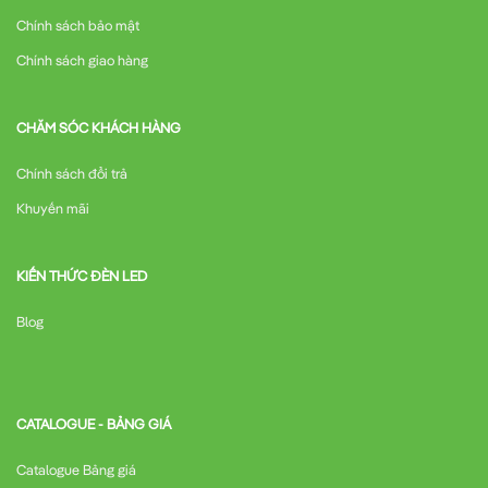
MCCB 4P 30A 22kA ABN104c LS
được ứng dụng rộng rãi
Chính sách bảo mật
trong nhiều lĩnh vực:
Chính sách giao hàng
Trong công nghiệp:
CHĂM SÓC KHÁCH HÀNG
Bảo vệ các đường dây cấp nguồn cho máy móc, thiết bị
Chính sách đổi trả
công nghiệp
Khuyến mãi
Bảo vệ các tủ điều khiển trong dây chuyền sản xuất
KIẾN THỨC ĐÈN LED
Ứng dụng trong các hệ thống điện công suất trung bình
Blog
Trong dân dụng và thương mại:
Bảo vệ các tòa nhà văn phòng, chung cư cao tầng
CATALOGUE - BẢNG GIÁ
Catalogue Bảng giá