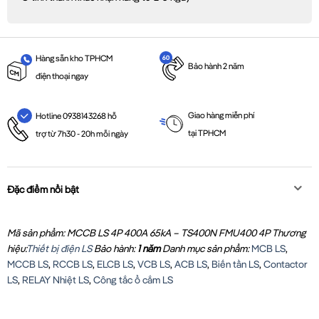
Hàng sẵn kho TPHCM
Bảo hành 2 năm
điện thoại ngay
Giao hàng miễn phí
Hotline 0938143268 hỗ
tại TPHCM
trợ từ 7h30 - 20h mỗi ngày
Đặc điểm nổi bật
Mã sản phẩm: MCCB LS 4P 400A 65kA – TS400N FMU400 4P
Thương
hiệu:
Thiết bị điện LS
Bảo hành:
1 năm
Danh mục sản phẩm:
MCB LS
,
MCCB LS
,
RCCB LS
,
ELCB LS
,
VCB LS
,
ACB LS
,
Biến tần LS
,
Contactor
LS
,
RELAY Nhiệt LS
,
Công tắc ổ cắm LS