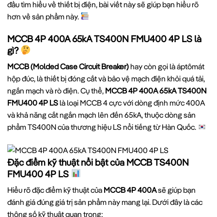
đầu tìm hiểu về thiết bị điện, bài viết này sẽ giúp bạn hiểu rõ
hơn về sản phẩm này.
MCCB 4P 400A 65kA TS400N FMU400 4P LS là
gì?
MCCB (Molded Case Circuit Breaker)
hay còn gọi là áptômát
hộp đúc, là thiết bị đóng cắt và bảo vệ mạch điện khỏi quá tải,
ngắn mạch và rò điện. Cụ thể,
MCCB 4P 400A 65kA TS400N
FMU400 4P LS
là loại MCCB 4 cực với dòng định mức 400A
và khả năng cắt ngắn mạch lên đến 65kA, thuộc dòng sản
phẩm TS400N của thương hiệu LS nổi tiếng từ Hàn Quốc.
Đặc điểm kỹ thuật nổi bật của MCCB TS400N
FMU400 4P LS
Hiểu rõ đặc điểm kỹ thuật của
MCCB 4P 400A
sẽ giúp bạn
đánh giá đúng giá trị sản phẩm này mang lại. Dưới đây là các
thông số kỹ thuật quan trọng: