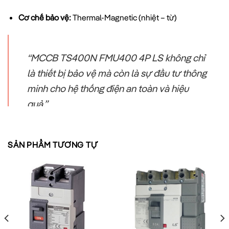
Cơ chế bảo vệ:
Thermal-Magnetic (nhiệt – từ)
“MCCB TS400N FMU400 4P LS không chỉ
là thiết bị bảo vệ mà còn là sự đầu tư thông
minh cho hệ thống điện an toàn và hiệu
quả.”
So sánh MCCB TS400N với các dòng MCCB khác
của LS
SẢN PHẨM TƯƠNG TỰ
Để giúp bạn có cái nhìn tổng quan, dưới đây là bảng so sánh
MCCB TS400N FMU400 4P
với các dòng MCCB khác của
LS: